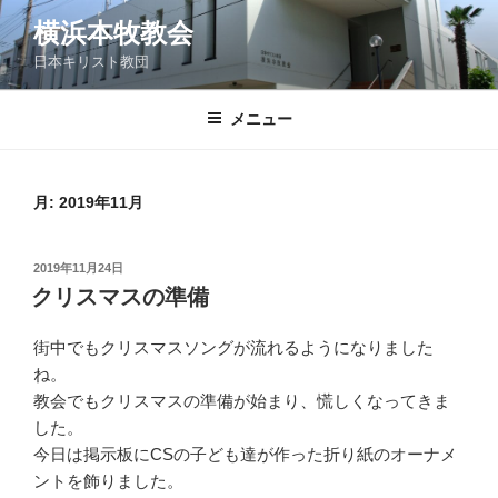
コ
横浜本牧教会
ン
日本キリスト教団
テ
ン
ツ
メニュー
へ
ス
キ
月:
2019年11月
ッ
プ
投
2019年11月24日
稿
クリスマスの準備
日:
街中でもクリスマスソングが流れるようになりました
ね。
教会でもクリスマスの準備が始まり、慌しくなってきま
した。
今日は掲示板にCSの子ども達が作った折り紙のオーナメ
ントを飾りました。