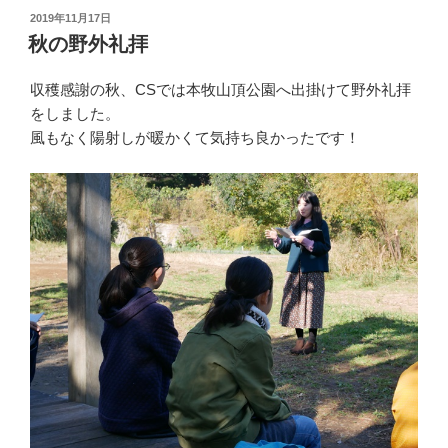
投
2019年11月17日
稿
秋の野外礼拝
日:
収穫感謝の秋、CSでは本牧山頂公園へ出掛けて野外礼拝
をしました。
風もなく陽射しが暖かくて気持ち良かったです！