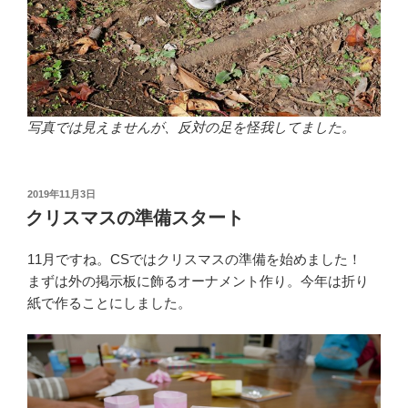
写真では見えませんが、反対の足を怪我してました。
投
2019年11月3日
稿
クリスマスの準備スタート
日:
11月ですね。CSではクリスマスの準備を始めました！
まずは外の掲示板に飾るオーナメント作り。今年は折り
紙で作ることにしました。