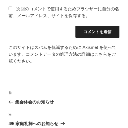
次回のコメントで使用するためブラウザーに自分の名
前、メールアドレス、サイトを保存する。
このサイトはスパムを低減するために Akismet を使って
います。
コメントデータの処理方法の詳細はこちらをご
覧ください
。
投
前
前
稿
の
集会休会のお知らせ
ナ
投
ビ
稿
次
次
ゲ
の
4/5 家庭礼拝へのお知らせ