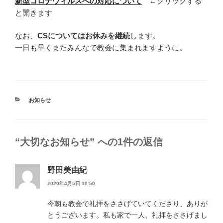
新型コロナウィルスへの対応について
←クリックする
と開きます
なお、
CSについてはお休みを継続
します。
一日も早くまたみんなで教会に集まれますように。
カ
お知らせ
テ
ゴ
リ
ー
“大切なお知らせ” への1件の返信
野田美由紀
2020年4月5日 10:50
今朝も教会で礼拝をささげていてくださり、ありが
とうございます。私も家で一人、礼拝をささげまし