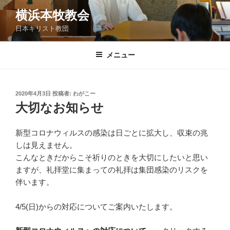
コ
横浜本牧教会
ン
日本キリスト教団
テ
ン
ツ
メニュー
へ
ス
キ
投
2020年4月3日
投稿者:
わがこー
稿
ッ
大切なお知らせ
日:
プ
新型コロナウィルスの感染は日ごとに拡大し、収束の兆
しは見えません。
こんなときだからこそ祈りのときを大切にしたいと思い
ますが、礼拝堂に集まっての礼拝は集団感染のリスクを
伴います。
4/5(日)からの対応についてご案内いたします。