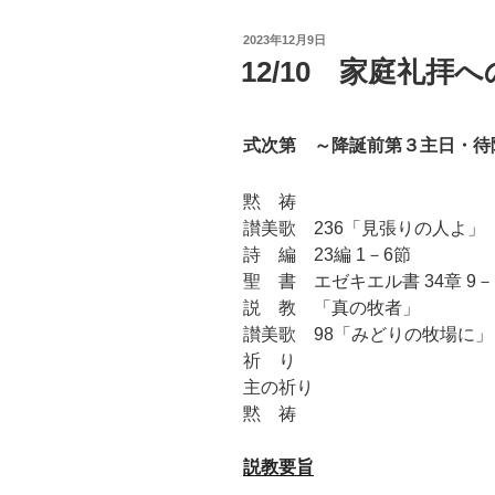
投
2023年12月9日
稿
12/10 家庭礼拝
日:
式次第 ～降誕前第３主日・待
黙 祷
讃美歌 236「見張りの人よ」
詩 編 23編 1－6節
聖 書 エゼキエル書 34章 9－
説 教 「真の牧者」
讃美歌 98「みどりの牧場に」
祈 り
主の祈り
黙 祷
説教要旨