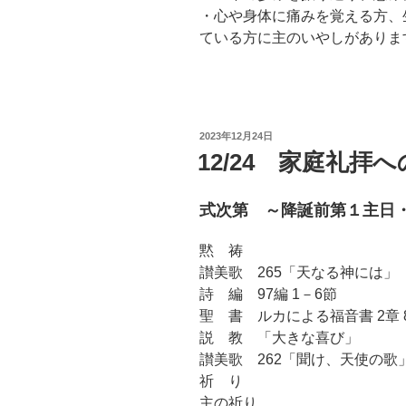
・心や身体に痛みを覚える方、
ている方に主のいやしがありま
投
2023年12月24日
稿
12/24 家庭礼拝
日:
式次第 ～降誕前第１主日
黙 祷
讃美歌 265「天なる神には」
詩 編 97編 1－6節
聖 書 ルカによる福音書 2章 
説 教 「大きな喜び」
讃美歌 262「聞け、天使の歌
祈 り
主の祈り