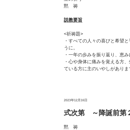
黙 祷
説教要旨
<祈祷題>
・すべての人々の喜びと希望と
うに。
・一年の歩みを振り返り、恵み
・心や身体に痛みを覚える方、
ている方に主のいやしがありま
投
2023年12月16日
稿
日:
式次第 ～降誕前第
黙 祷