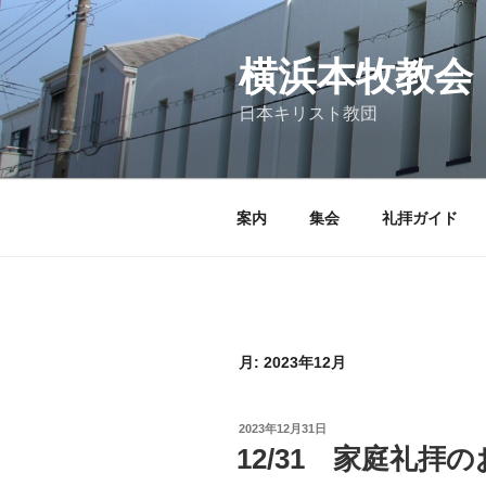
コ
ン
テ
横浜本牧教会
ン
日本キリスト教団
ツ
へ
ス
キ
案内
集会
礼拝ガイド
ッ
プ
月:
2023年12月
投
2023年12月31日
稿
12/31 家庭礼拝
日: