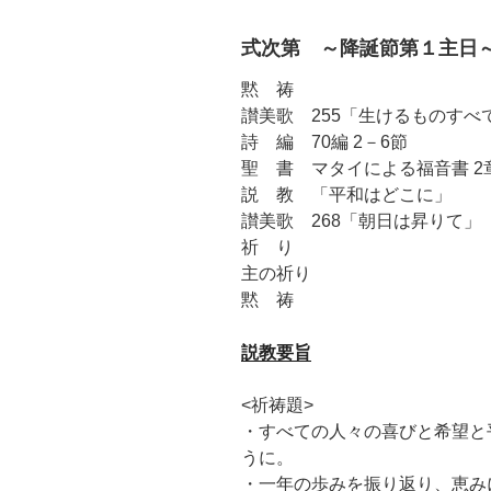
式次第 ～降誕節第１主日
黙 祷
讃美歌 255「生けるものすべ
詩 編 70編 2－6節
聖 書 マタイによる福音書 2章
説 教 「平和はどこに」
讃美歌 268「朝日は昇りて」
祈 り
主の祈り
黙 祷
説教要旨
<祈祷題>
・すべての人々の喜びと希望と
うに。
・一年の歩みを振り返り、恵み