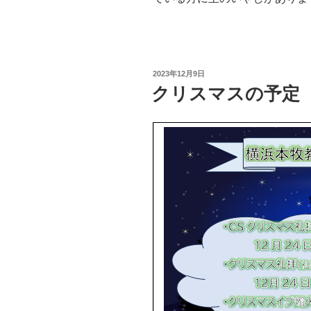
投
2023年12月9日
稿
クリスマスの予定
日: