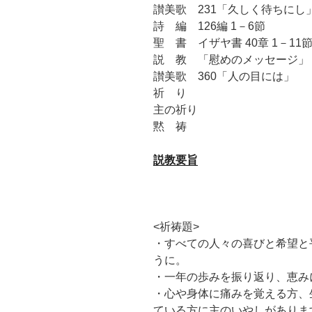
讃美歌 231「久しく待ちにし
詩 編 126編 1－6節
聖 書 イザヤ書 40章 1－11
説 教 「慰めのメッセージ」
讃美歌 360「人の目には」
祈 り
主の祈り
黙 祷
説教要旨
<祈祷題>
・すべての人々の喜びと希望と
うに。
・一年の歩みを振り返り、恵み
・心や身体に痛みを覚える方、
ている方に主のいやしがありま