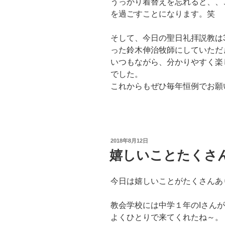
うっかり着替えを忘れると、、
を過ごすことになります。笑
そして、今日の聖日礼拝説教は
った鈴木伸治牧師にしていただ
いつもながら、分かりやすく楽
でした。
これからもぜひ毎年恒例でお願
投
2018年8月12日
稿
嬉しいことたくさ
日:
今日は嬉しいことがたくさんあ
教会学校には中学１年のIさん
よくひとりで来てくれたね～。