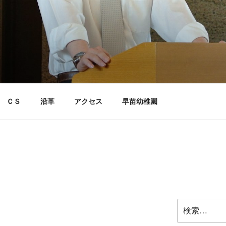
ＣＳ
沿革
アクセス
早苗幼稚園
検
索: