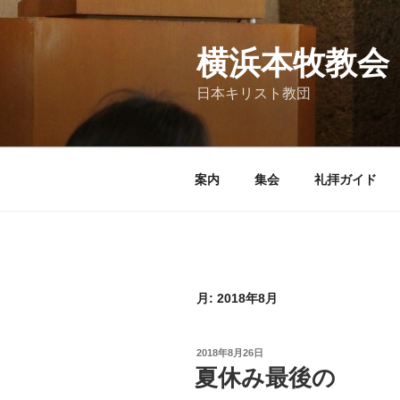
コ
ン
テ
横浜本牧教会
ン
日本キリスト教団
ツ
へ
ス
キ
案内
集会
礼拝ガイド
ッ
プ
月:
2018年8月
投
2018年8月26日
稿
夏休み最後の
日: