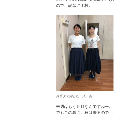
ので、記念に１枚。
身長まで同じな二人・笑
来週はもう９月なんですねー。
でもこの暑さ。秋は来るのでし