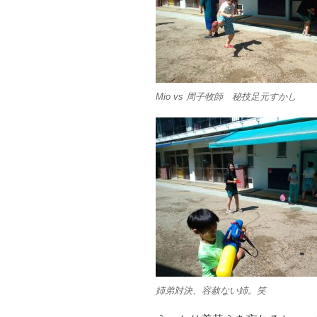
Mio vs 周子牧師 秘技足元すかし
姉弟対決、容赦ない姉。笑