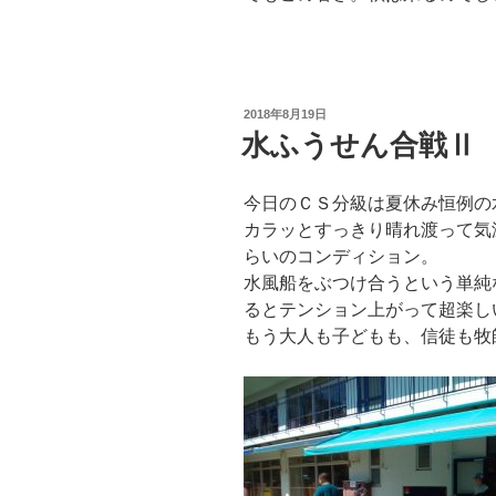
投
2018年8月19日
稿
水ふうせん合戦Ⅱ
日:
今日のＣＳ分級は夏休み恒例の水
カラッとすっきり晴れ渡って気
らいのコンディション。
水風船をぶつけ合うという単純
るとテンション上がって超楽し
もう大人も子どもも、信徒も牧