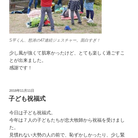
S平くん、怒涛の47連続ジェスチャー。面白すぎ！
少し風が強くて肌寒かったけど、とても楽しく過ごすこ
とが出来ました。
感謝です！
投
2018年11月11日
稿
子ども祝福式
日:
今日は子ども祝福式。
今年は７人の子どもたちが忠大牧師から祝福を受けまし
た。
見慣れない大勢の人の前で、恥ずかしかったり、少し緊