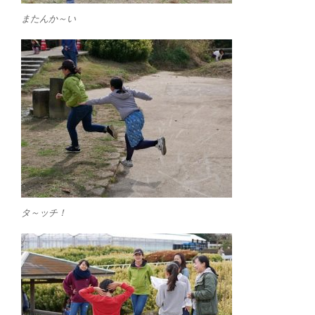
またんか～い
タ～ッチ！