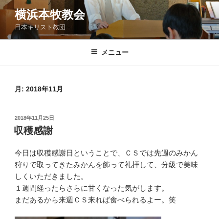
コ
横浜本牧教会
ン
日本キリスト教団
テ
ン
ツ
メニュー
へ
ス
キ
月:
2018年11月
ッ
プ
投
2018年11月25日
稿
収穫感謝
日:
今日は収穫感謝日ということで、ＣＳでは先週のみかん
狩りで取ってきたみかんを飾って礼拝して、分級で美味
しくいただきました。
１週間経ったらさらに甘くなった気がします。
まだあるから来週ＣＳ来れば食べられるよー。笑