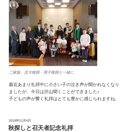
ご家族、忠大牧師・周子牧師と一緒に
最近あまり礼拝中に小さい子の泣き声が聞かれなくなり
ましたが、今日は沢山聞くことができました♪
子どもの声が響く礼拝はとても豊かに感じられますね。
投
2018年11月4日
稿
秋探しと召天者記念礼拝
日: