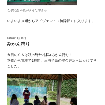
なぞの生き物がさらに増えた
いよいよ来週からアドヴェント（待降節）に入ります。
投
2018年11月18日
稿
みかん狩り
日:
今日のＣＳは秋の野外礼拝&みかん狩り！
本牧から電車で1時間、三浦半島の津久井浜へ出かけてき
ました。