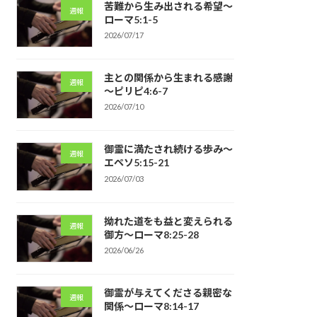
苦難から生み出される希望～
週報
ローマ5:1-5
2026/07/17
主との関係から生まれる感謝
週報
～ピリピ4:6-7
2026/07/10
御霊に満たされ続ける歩み～
週報
エペソ5:15-21
2026/07/03
拗れた道をも益と変えられる
週報
御方～ローマ8:25-28
2026/06/26
御霊が与えてくださる親密な
週報
関係～ローマ8:14-17