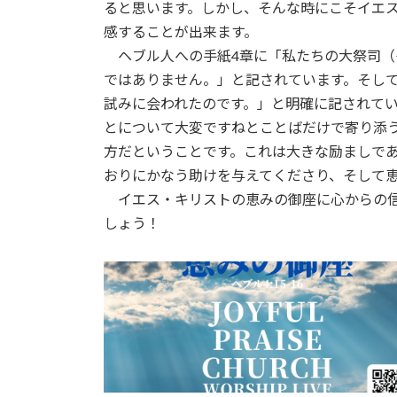
日
ると思います。しかし、そんな時にこそイエ
時
感することが出来ます。
:
ヘブル人への手紙4章に「私たちの大祭司（
ではありません。」と記されています。そし
試みに会われたのです。」と明確に記されて
とについて大変ですねとことばだけで寄り添
方だということです。これは大きな励ましで
おりにかなう助けを与えてくださり、そして
イエス・キリストの恵みの御座に心からの信
しょう！