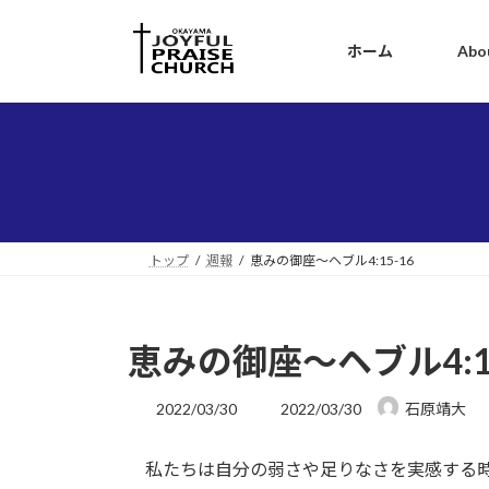
コ
ナ
ン
ビ
ホーム
Abo
テ
ゲ
ン
ー
ツ
シ
へ
ョ
ス
ン
キ
に
ッ
移
プ
動
トップ
週報
恵みの御座～ヘブル4:15-16
恵みの御座～ヘブル4:15
最
2022/03/30
2022/03/30
石原靖大
終
更
私たちは自分の弱さや足りなさを実感する時
新