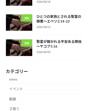
2026/06/18
ひとつの家族とされる聖霊の
週報
御業～エペソ2:14-22
2026/06/12
聖霊が開かれる平安ある関係
週報
～ヤコブ5:16
2026/06/05
カテゴリー
news
イベント
動画
子育て