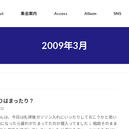
ut
集会案内
Access
Album
SNS
2009年3月
りはまったり？
/22
んは、今日は礼拝後ガソリン入れにいったりしておこうかと思い
横になったら疲れがたまってたのか寝入ってました； 結局そのまま