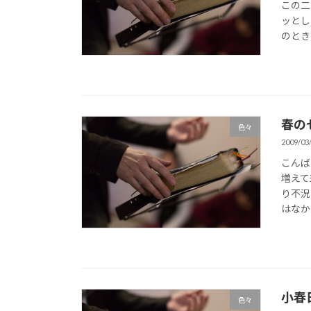
この二
ッとし
のとき
春の
色々
2009/03
こんば
増えて
り不況
はなか
小春日
色々