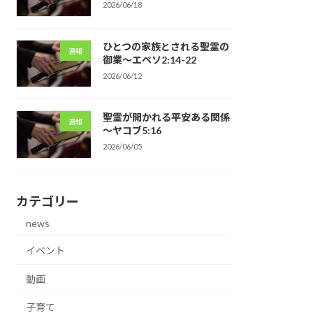
2026/06/18
ひとつの家族とされる聖霊の
週報
御業～エペソ2:14-22
2026/06/12
聖霊が開かれる平安ある関係
週報
～ヤコブ5:16
2026/06/05
カテゴリー
news
イベント
動画
子育て