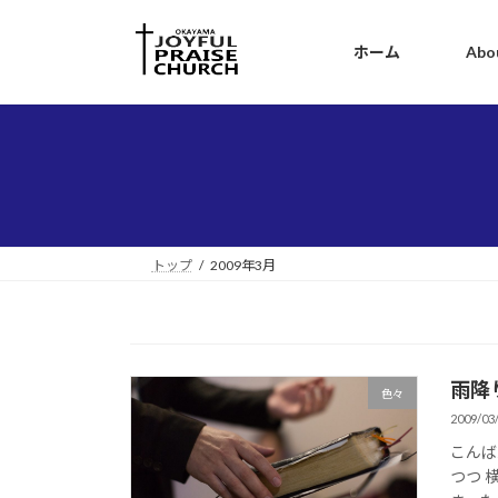
コ
ナ
ン
ビ
ホーム
Abo
テ
ゲ
ン
ー
ツ
シ
へ
ョ
ス
ン
キ
に
ッ
移
プ
動
トップ
2009年3月
雨降
色々
2009/03
こんば
つつ 