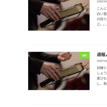
2009/03
こんに
白い雲
の回り
ど。。
週報
週報
2009/03
試練と
しょう
喜びも
し、長