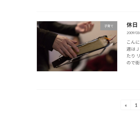
休日
子育て
2009/03
こんに
週はＪ
たり 
ので街
投
«
1
固
定
稿
ペ
の
ー
ジ