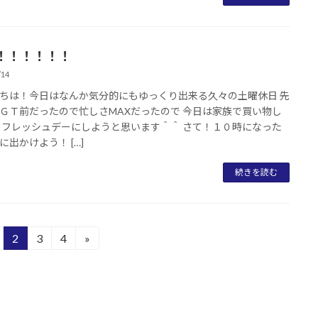
！！！！！！
/14
ちは！今日はなんか気分的にもゆっくり出来る久々の土曜休日 先
ＧＴ前だったので忙しさMAXだったので 今日は家族で買い物し
リフレッシュデーにしようと思います＾＾ さて！１０時になった
に出かけよう！ […]
続きを読む
2
3
4
»
固
固
固
定
定
定
ペ
ペ
ペ
ー
ー
ー
ジ
ジ
ジ