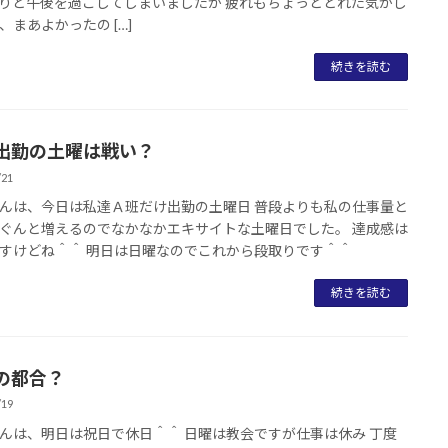
りと午後を過ごしてしまいましたが 疲れもちょっととれた気がし
、まあよかったの […]
続きを読む
出勤の土曜は戦い？
/21
んは、今日は私達Ａ班だけ出勤の土曜日 普段よりも私の仕事量と
ぐんと増えるのでなかなかエキサイトな土曜日でした。 達成感は
すけどね＾＾ 明日は日曜なのでこれから段取りです＾＾
続きを読む
の都合？
/19
んは、明日は祝日で休日＾＾ 日曜は教会ですが仕事は休み 丁度