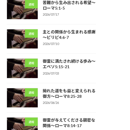
苦難から生み出される希望～
週報
ローマ5:1-5
2026/07/17
主との関係から生まれる感謝
週報
～ピリピ4:6-7
2026/07/10
御霊に満たされ続ける歩み～
週報
エペソ5:15-21
2026/07/03
拗れた道をも益と変えられる
週報
御方～ローマ8:25-28
2026/06/26
御霊が与えてくださる親密な
週報
関係～ローマ8:14-17