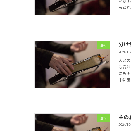
います
もあれ
分け
週報
2024/10
人との
も受け
にも困
中に宝
主の息
週報
2024/10