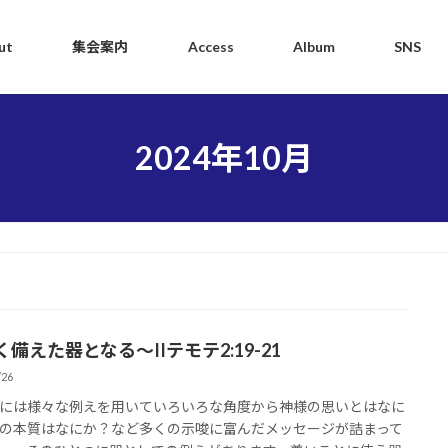
ut
集会案内
Access
Album
SNS
2024年10月
備えた器となる～IIテモテ2:19-21
/26
は様々な例えを用いていろいろな角度から神様の思いとはなに
の本質はなにか？など多くの示唆に富んだメッセージが詰まって