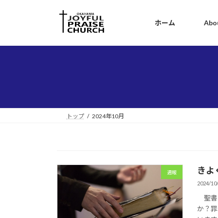
コ
ナ
ン
ビ
ホーム
Abo
テ
ゲ
ン
ー
ツ
シ
へ
ョ
ス
ン
キ
に
ッ
移
プ
動
トップ
2024年10月
きよく
週報
2024/10
聖書に
か？罪