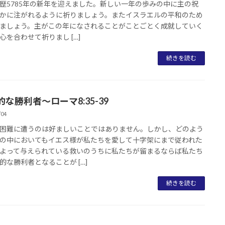
歴5785年の新年を迎えました。新しい一年の歩みの中に主の祝
かに注がれるように祈りましょう。またイスラエルの平和のため
ましょう。主がこの年になされることがことごとく成就していく
心を合わせて祈りまし […]
続きを読む
な勝利者～ローマ8:35-39
/04
困難に遭うのは好ましいことではありません。しかし、どのよう
の中においてもイエス様が私たちを愛して十字架にまで従われた
よって与えられている救いのうちに私たちが留まるならば私たち
的な勝利者となることが […]
続きを読む