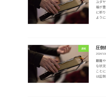
ユダヤ
福が豊
に祈り
ように
圧倒的
週報
2024/10
艱難や
な状況
ことに
は圧倒