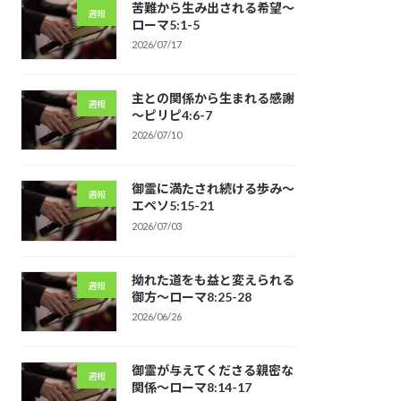
苦難から生み出される希望～
週報
ローマ5:1-5
2026/07/17
主との関係から生まれる感謝
週報
～ピリピ4:6-7
2026/07/10
御霊に満たされ続ける歩み～
週報
エペソ5:15-21
2026/07/03
拗れた道をも益と変えられる
週報
御方～ローマ8:25-28
2026/06/26
御霊が与えてくださる親密な
週報
関係～ローマ8:14-17