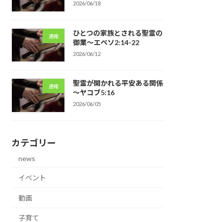
2026/06/18
ひとつの家族とされる聖霊の
週報
御業～エペソ2:14-22
2026/06/12
聖霊が開かれる平安ある関係
週報
～ヤコブ5:16
2026/06/05
カテゴリー
news
イベント
動画
子育て