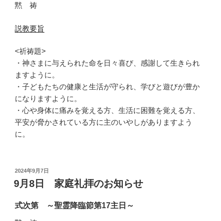
黙 祷
説教要旨
<祈祷題>
・神さまに与えられた命を日々喜び、感謝して生きられ
ますように。
・子どもたちの健康と生活が守られ、学びと遊びが豊か
になりますように。
・心や身体に痛みを覚える方、生活に困難を覚える方、
平安が脅かされている方に主のいやしがありますよう
に。
投
2024年9月7日
稿
9月8日 家庭礼拝のお知らせ
日:
式次第 ～聖霊降臨節第17主日～