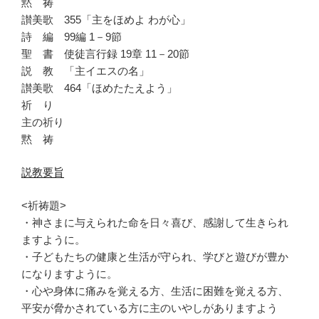
黙 祷
讃美歌 355「主をほめよ わが心」
詩 編 99編 1－9節
聖 書 使徒言行録 19章 11－20節
説 教 「主イエスの名」
讃美歌 464「ほめたたえよう」
祈 り
主の祈り
黙 祷
説教要旨
<祈祷題>
・神さまに与えられた命を日々喜び、感謝して生きられ
ますように。
・子どもたちの健康と生活が守られ、学びと遊びが豊か
になりますように。
・心や身体に痛みを覚える方、生活に困難を覚える方、
平安が脅かされている方に主のいやしがありますよう