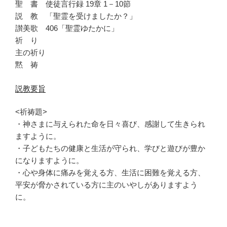
聖 書 使徒言行録 19章 1－10節
説 教 「聖霊を受けましたか？」
讃美歌 406「聖霊ゆたかに」
祈 り
主の祈り
黙 祷
説教要旨
<祈祷題>
・神さまに与えられた命を日々喜び、感謝して生きられ
ますように。
・子どもたちの健康と生活が守られ、学びと遊びが豊か
になりますように。
・心や身体に痛みを覚える方、生活に困難を覚える方、
平安が脅かされている方に主のいやしがありますよう
に。