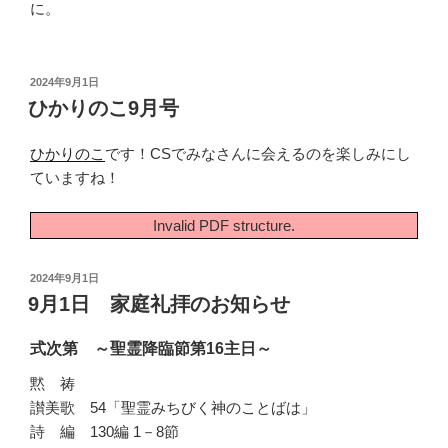
に。
投
2024年9月1日
稿
ひかりのこ9月号
日:
ひかりのこ
です！CSでみなさんに会えるのを楽しみにし
ていますね！
Invalid PDF structure.
投
2024年9月1日
稿
9月1日 家庭礼拝のお知らせ
日:
式次第 ～聖霊降臨節第16主日～
黙 祷
讃美歌 54「聖霊みちびく神のことばは」
詩 編 130編 1－8節