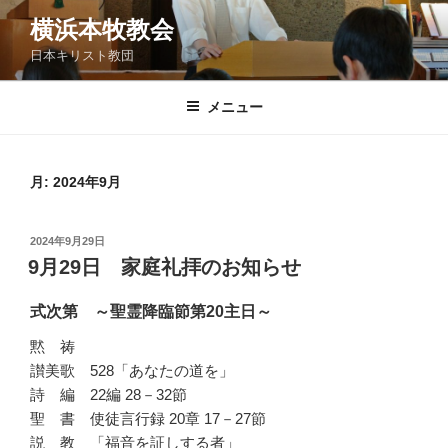
コ
横浜本牧教会
ン
日本キリスト教団
テ
ン
ツ
メニュー
へ
ス
キ
月:
2024年9月
ッ
プ
投
2024年9月29日
稿
9月29日 家庭礼拝のお知らせ
日:
式次第 ～聖霊降臨節第20主日～
黙 祷
讃美歌 528「あなたの道を」
詩 編 22編 28－32節
聖 書 使徒言行録 20章 17－27節
説 教 「福音を証しする者」