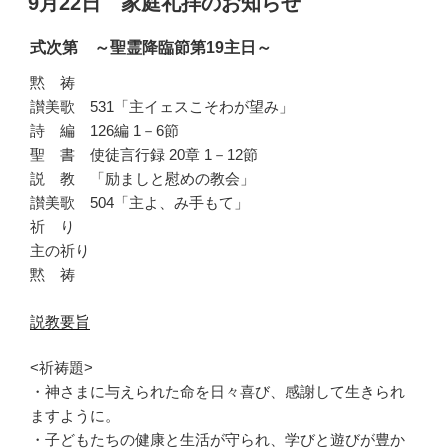
9月22日 家庭礼拝のお知らせ
日:
式次第 ～聖霊降臨節第19主日～
黙 祷
讃美歌 531「主イェスこそわが望み」
詩 編 126編 1－6節
聖 書 使徒言行録 20章 1－12節
説 教 「励ましと慰めの教会」
讃美歌 504「主よ、み手もて」
祈 り
主の祈り
黙 祷
説教要旨
<祈祷題>
・神さまに与えられた命を日々喜び、感謝して生きられ
ますように。
・子どもたちの健康と生活が守られ、学びと遊びが豊か