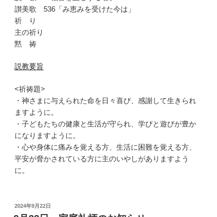
讃美歌 536「み恵みを受けた今は」
祈 り
主の祈り
黙 祷
説教要旨
<祈祷題>
・神さまに与えられた命を日々喜び、感謝して生きられ
ますように。
・子どもたちの健康と生活が守られ、学びと遊びが豊か
になりますように。
・心や身体に痛みを覚える方、生活に困難を覚える方、
平安が脅かされている方に主のいやしがありますよう
に。
投
2024年9月22日
稿