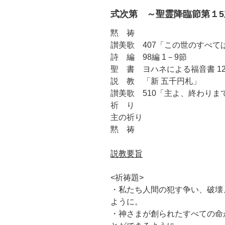
式次第 ～聖霊降臨節第１5
黙 祷
讃美歌 407「この世のすべて
詩 編 98編 1－9節
聖 書 ヨハネによる福音書 12章 
説 教 「新 五千円札」
讃美歌 510「主よ、終わりま
祈 り
主の祈り
黙 祷
説教要旨
<祈祷題>
・私たち人間の犯す争い、破壊
ように。
・神さまが創られたすべての命