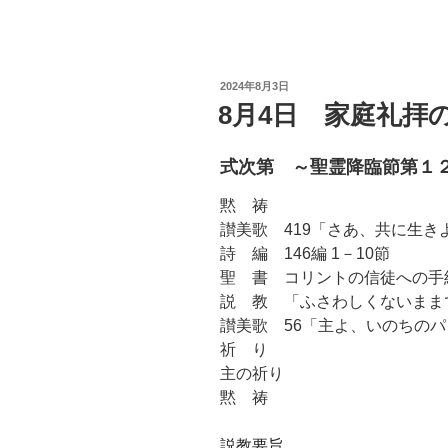
投
2024年8月3日
稿
8月4日 家庭礼拝
日:
式次第 ～聖霊降臨節第１
黙 祷
讃美歌 419「さあ、共に生き
詩 編 146編 1－10節
聖 書 コリントの信徒への手紙Ⅰ 
説 教 「ふさわしくないまま
讃美歌 56「主よ、いのちの
祈 り
主の祈り
黙 祷
説教要旨