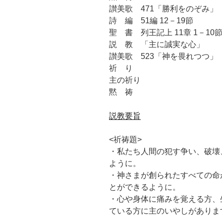
讃美歌 471「勝利をのぞみ」
詩 編 51編 12－19節
聖 書 列王記上 11章 1－10
説 教 「主に誠実な心」
讃美歌 523「神を畏れつつ」
祈 り
主の祈り
黙 祷
説教要旨
<祈祷題>
・私たち人間の犯す争い、破壊
ように。
・神さまが創られたすべての命
とができるように。
・心や身体に痛みを覚える方、
ている方に主のいやしがありま