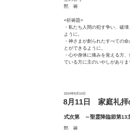
黙 祷
<祈祷題>
・私たち人間の犯す争い、破壊
ように。
・神さまが創られたすべての命
とができるように。
・心や身体に痛みを覚える方、
ている方に主のいやしがありま
投
2024年8月10日
稿
8月11日 家庭礼
日:
式次第 ～聖霊降臨節第13
黙 祷