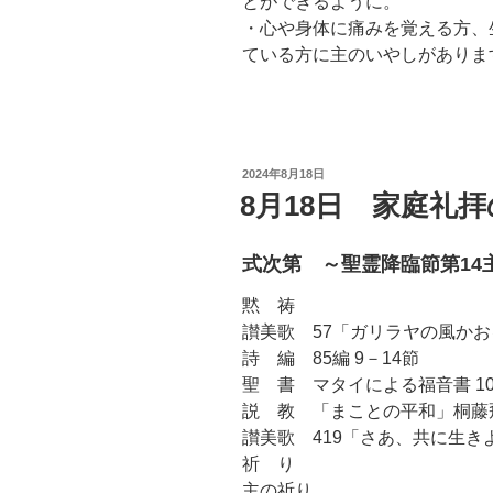
とができるように。
・心や身体に痛みを覚える方、
ている方に主のいやしがありま
投
2024年8月18日
稿
8月18日 家庭礼
日:
式次第 ～聖霊降臨節第14
黙 祷
讃美歌 57「ガリラヤの風か
詩 編 85編 9－14節
聖 書 マタイによる福音書 10章
説 教 「まことの平和」桐藤
讃美歌 419「さあ、共に生き
祈 り
主の祈り