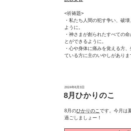
<祈祷題>
・私たち人間の犯す争い、破壊
ように。
・神さまが創られたすべての命
とができるように。
・心や身体に痛みを覚える方、
ている方に主のいやしがありま
投
2024年8月3日
稿
8月ひかりのこ
日:
8月の
ひかりのこ
です。今月は
過ごしましょー！