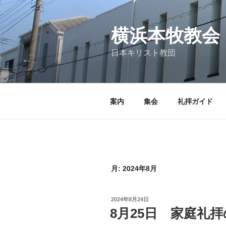
コ
ン
テ
横浜本牧教会
ン
日本キリスト教団
ツ
へ
ス
キ
案内
集会
礼拝ガイド
ッ
プ
月:
2024年8月
投
2024年8月24日
稿
8月25日 家庭礼
日: