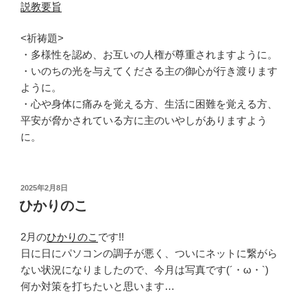
説教要旨
<祈祷題>
・多様性を認め、お互いの人権が尊重されますように。
・いのちの光を与えてくださる主の御心が行き渡ります
ように。
・心や身体に痛みを覚える方、生活に困難を覚える方、
平安が脅かされている方に主のいやしがありますよう
に。
投
2025年2月8日
稿
ひかりのこ
日:
2月の
ひかりのこ
です!!
日に日にパソコンの調子が悪く、ついにネットに繋がら
ない状況になりましたので、今月は写真です(´・ω・`)
何か対策を打ちたいと思います…