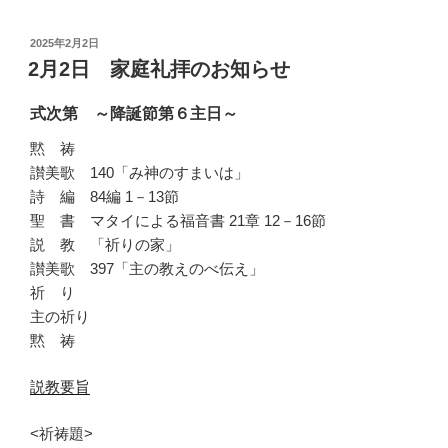
投
2025年2月2日
稿
2月2日 家庭礼拝のお知らせ
日:
式次第 ～降誕節第６主日～
黙 祷
讃美歌 140「み神のすまいは」
詩 編 84編 1－13節
聖 書 マタイによる福音書 21章 12－16節
説 教 「祈りの家」
讃美歌 397「主の教えのべ伝え」
祈 り
主の祈り
黙 祷
説教要旨
<祈祷題>