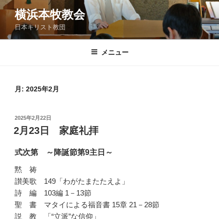
コ
横浜本牧教会
ン
日本キリスト教団
テ
ン
ツ
メニュー
へ
ス
キ
月:
2025年2月
ッ
プ
投
2025年2月22日
稿
2月23日 家庭礼拝
日:
式次第 ～降誕節第9主日～
黙 祷
讃美歌 149「わがたまたたえよ」
詩 編 103編 1－13節
聖 書 マタイによる福音書 15章 21－28節
説 教 「“立派”な信仰」