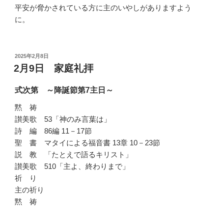
平安が脅かされている方に主のいやしがありますよう
に。
投
2025年2月8日
稿
2月9日 家庭礼拝
日:
式次第 ～降誕節第7主日～
黙 祷
讃美歌 53「神のみ言葉は」
詩 編 86編 11－17節
聖 書 マタイによる福音書 13章 10－23節
説 教 「たとえで語るキリスト」
讃美歌 510「主よ、終わりまで」
祈 り
主の祈り
黙 祷