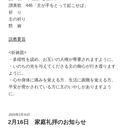
讃美歌 446「主が手をとって起こせば」
祈 り
主の祈り
黙 祷
説教要旨
<祈祷題>
・多様性を認め、お互いの人権が尊重されますように。
・いのちの光を与えてくださる主の御心が行き渡ります
ように。
・心や身体に痛みを覚える方、生活に困難を覚える方、
平安が脅かされている方に主のいやしがありますよう
に。
投
2025年2月16日
稿
2月16日 家庭礼拝のお知らせ
日: