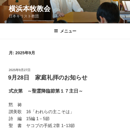
コ
横浜本牧教会
ン
日本キリスト教団
テ
ン
ツ
メニュー
へ
ス
キ
月:
2025年9月
ッ
プ
投
2025年9月27日
稿
9月28日 家庭礼拝のお知らせ
日:
式次第 ～聖霊降臨節第１７主日～
黙 祷
讃美歌 16「われらの主こそは」
詩 編 15編 1－5節
聖 書 ヤコブの手紙 2章 1ｰ13節