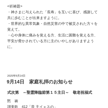
<祈祷題>
・神さまに与えられた「長寿」を互いに喜び、感謝して
共に歩むことが出来ますように。
・世界的な異常気象・自然災害の中で被災された方々を
覚えて。
・心や身体に痛みを覚える方、生活に困難を覚える方、
平安が脅かされている方に主のいやしがありますよう
に。
投
2025年9月14日
稿
9月14日 家庭礼拝のお知らせ
日:
式次第 ～聖霊降臨節第１５主日～ 敬老祝福式
黙 祷
讃美歌 412「昔 主イェスの」