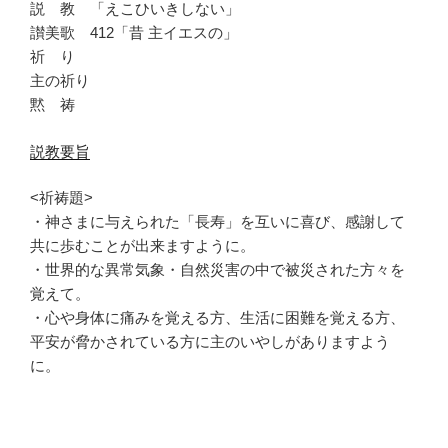
説 教 「えこひいきしない」
讃美歌 412「昔 主イエスの」
祈 り
主の祈り
黙 祷
説教要旨
<祈祷題>
・神さまに与えられた「長寿」を互いに喜び、感謝して
共に歩むことが出来ますように。
・世界的な異常気象・自然災害の中で被災された方々を
覚えて。
・心や身体に痛みを覚える方、生活に困難を覚える方、
平安が脅かされている方に主のいやしがありますよう
に。