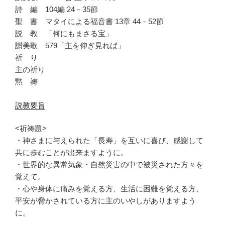
詩 編 104編 24－35節
聖 書 マタイによる福音書 13章 44－52節
説 教 「何にもまさる宝」
讃美歌 579「主を仰ぎ見れば」
祈 り
主の祈り
黙 祷
説教要旨
<祈祷題>
・神さまに与えられた「長寿」を互いに喜び、感謝して
共に歩むことが出来ますように。
・世界的な異常気象・自然災害の中で被災された方々を
覚えて。
・心や身体に痛みを覚える方、生活に困難を覚える方、
平安が脅かされている方に主のいやしがありますよう
に。