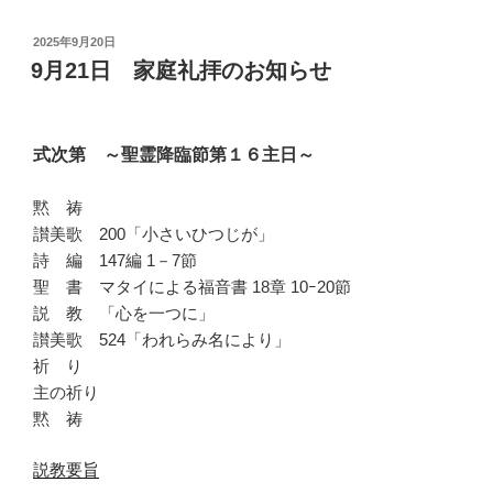
投
2025年9月20日
稿
9月21日 家庭礼拝のお知らせ
日:
式次第 ～聖霊降臨節第１６主日～
黙 祷
讃美歌 200「小さいひつじが」
詩 編 147編 1－7節
聖 書 マタイによる福音書 18章 10ｰ20節
説 教 「心を一つに」
讃美歌 524「われらみ名により」
祈 り
主の祈り
黙 祷
説教要旨