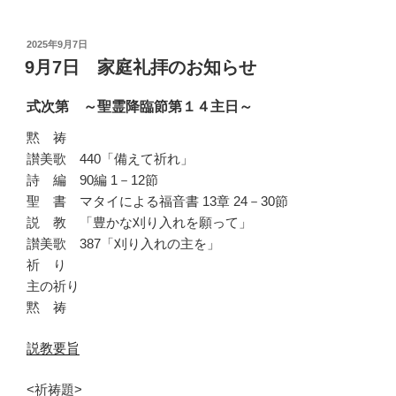
投
2025年9月7日
稿
9月7日 家庭礼拝のお知らせ
日:
式次第 ～聖霊降臨節第１４主日～
黙 祷
讃美歌 440「備えて祈れ」
詩 編 90編 1－12節
聖 書 マタイによる福音書 13章 24－30節
説 教 「豊かな刈り入れを願って」
讃美歌 387「刈り入れの主を」
祈 り
主の祈り
黙 祷
説教要旨
<祈祷題>