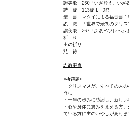
讃美歌 260「いざ歌え、いざ
詩 編 113編 1－9節
聖 書 マタイによる福音書 1章
説 教 「世界で最初のクリス
讃美歌 267「ああベツレヘム
祈 り
主の祈り
黙 祷
説教要旨
<祈祷題>
・クリスマスが、すべての人の
うに。
・一年の歩みに感謝し、新しい
・心や身体に痛みを覚える方、
ている方に主のいやしがありま