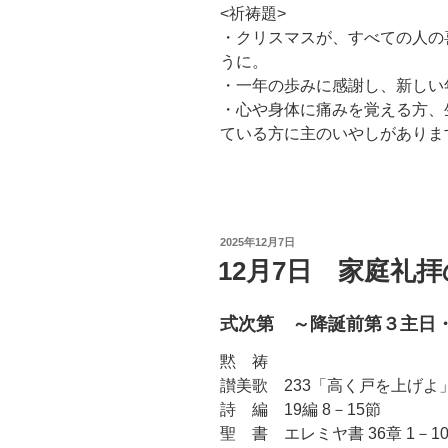
<祈祷題>
・クリスマスが、すべての人の
うに。
・一年の歩みに感謝し、新しい
・心や身体に痛みを覚える方、
ている方に主のいやしがありま
投
2025年12月7日
稿
12月7日 家庭礼
日:
式次第 ～降誕前第３主日
黙 祷
讃美歌 233「高く戸を上げよ
詩 編 19編 8－15節
聖 書 エレミヤ書 36章 1－1