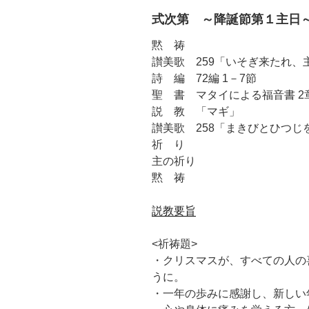
式次第 ～降誕節第１主
黙 祷
讃美歌 259「いそぎ来たれ、
詩 編 72編 1－7節
聖 書 マタイによる福音書 2章
説 教 「マギ」
讃美歌 258「まきびとひつじ
祈 り
主の祈り
黙 祷
説教要旨
<祈祷題>
・クリスマスが、すべての人の
うに。
・一年の歩みに感謝し、新しい