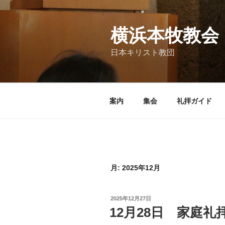
コ
ン
テ
横浜本牧教会
ン
日本キリスト教団
ツ
へ
ス
キ
案内
集会
礼拝ガイド
ッ
プ
月:
2025年12月
投
2025年12月27日
稿
12月28日 家庭
日: