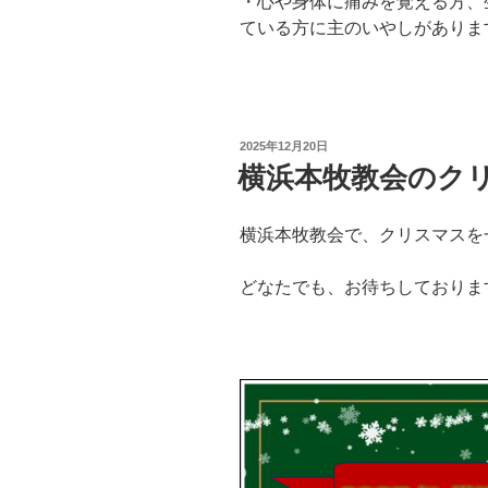
・心や身体に痛みを覚える方、
ている方に主のいやしがありま
投
2025年12月20日
稿
横浜本牧教会のク
日:
横浜本牧教会で、クリスマスを
どなたでも、お待ちしておりま