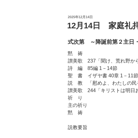
投
2025年12月14日
稿
12月14日 家庭
日:
式次第 ～降誕前第２主日
黙 祷
讃美歌 237「聞け、荒れ野か
詩 編 85編 1－14節
聖 書 イザヤ書 40章 1－11
説 教 「慰めよ、わたしの民
讃美歌 244「キリストは明日
祈 り
主の祈り
黙 祷
説教要旨