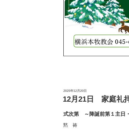
投
2025年12月20日
稿
12月21日 家庭
日:
式次第 ～降誕前第１主日
黙 祷