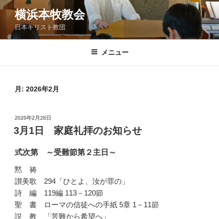
コ
横浜本牧教会
ン
日本キリスト教団
テ
ン
ツ
メニュー
へ
ス
キ
月:
2026年2月
ッ
プ
投
2026年2月28日
稿
3月1日 家庭礼拝のお知らせ
日:
式次第 ～受難節第２主日～
黙 祷
讃美歌 294「ひとよ、汝が罪の」
詩 編 119編 113－120節
聖 書 ローマの信徒への手紙 5章 1－11節
説 教 「苦難から希望へ」