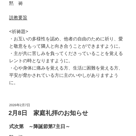
黙 祷
説教要旨
<祈祷題>
・お互いの多様性を認め、他者の自由のために祈り、愛
と敬意をもって隣人と向き合うことができますように。
・主が共に苦しみを負ってくださっていることを覚える
レントの時となりますように。
・心や身体に痛みを覚える方、生活に困難を覚える方、
平安が脅かされている方に主のいやしがありますよう
に。
投
2026年2月7日
稿
2月8日 家庭礼拝のお知らせ
日:
式次第 ～降誕節第7主日～