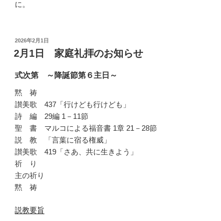
に。
投
2026年2月1日
稿
2月1日 家庭礼拝のお知らせ
日:
式次第 ～降誕節第６主日～
黙 祷
讃美歌 437「行けども行けども」
詩 編 29編 1－11節
聖 書 マルコによる福音書 1章 21－28節
説 教 「言葉に宿る権威」
讃美歌 419「さあ、共に生きよう」
祈 り
主の祈り
黙 祷
説教要旨