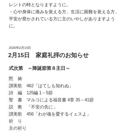
レントの時となりますように。
・心や身体に痛みを覚える方、生活に困難を覚える方、
平安が脅かされている方に主のいやしがありますよう
に。
投
2026年2月14日
稿
2月15日 家庭礼拝のお知らせ
日:
式次第 ～降誕節第８主日～
黙 祷
讃美歌 462「はてしも知れぬ」
詩 編 125編 1－5節
聖 書 マルコによる福音書 4章 35－41節
説 教 「不安の先に」
讃美歌 456「わが魂を愛するイェスよ」
祈 り
主の祈り