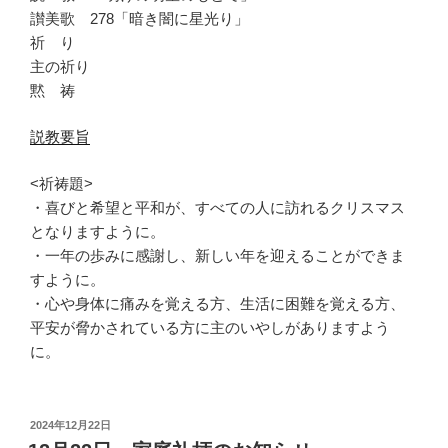
讃美歌 278「暗き闇に星光り」
祈 り
主の祈り
黙 祷
説教要旨
<祈祷題>
・喜びと希望と平和が、すべての人に訪れるクリスマス
となりますように。
・一年の歩みに感謝し、新しい年を迎えることができま
すように。
・心や身体に痛みを覚える方、生活に困難を覚える方、
平安が脅かされている方に主のいやしがありますよう
に。
投
2024年12月22日
稿