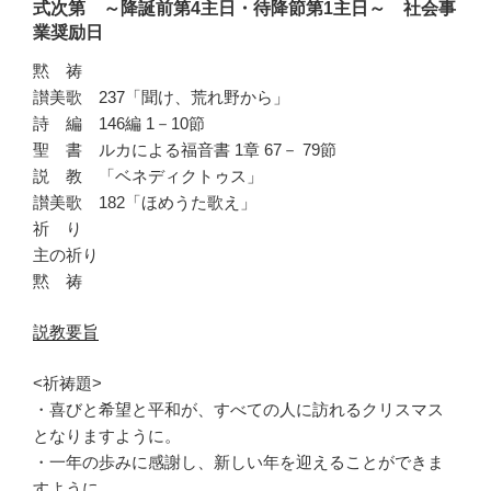
式次第 ～
降誕前第4
主日・待降節第1主日～ 社会事
業奨励日
黙 祷
讃美歌 237「聞け、荒れ野から」
詩 編 146編 1－10節
聖 書 ルカによる福音書 1章 67－ 79節
説 教 「ベネディクトゥス」
讃美歌 182「ほめうた歌え」
祈 り
主の祈り
黙 祷
説教要旨
<祈祷題>
・喜びと希望と平和が、すべての人に訪れるクリスマス
となりますように。
・一年の歩みに感謝し、新しい年を迎えることができま
すように。