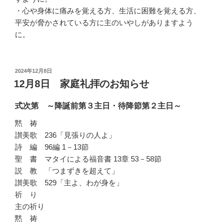
・心や身体に痛みを覚える方、生活に困難を覚える方、
平安が脅かされている方に主のいやしがありますよう
に。
投
2024年12月8日
稿
12月8日 家庭礼拝のお知らせ
日:
式次第 ～降誕前第３主日・待降節第２主日～
黙 祷
讃美歌 236「見張りの人よ」
詩 編 96編 1－13節
聖 書 マタイによる福音書 13章 53－58節
説 教 「つまずきを超えて」
讃美歌 529「主よ、わが身を」
祈 り
主の祈り
黙 祷