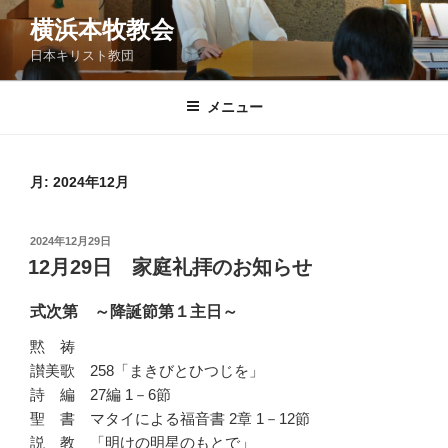
コ
横浜本牧教会
ン
日本キリスト教団
テ
ン
ツ
メニュー
へ
ス
キ
月:
2024年12月
ッ
プ
投
2024年12月29日
稿
12月29日 家庭礼拝のお知らせ
日:
式次第 ～降誕節第１主日～
黙 祷
讃美歌 258「まきびとひつじを」
詩 編 27編 1－6節
聖 書 マタイによる福音書 2章 1－12節
説 教 「明けの明星のもとで」