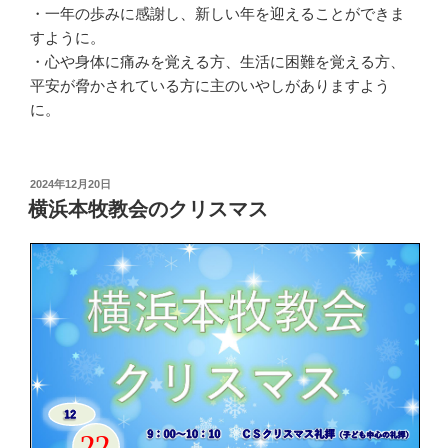
・一年の歩みに感謝し、新しい年を迎えることができま
すように。
・心や身体に痛みを覚える方、生活に困難を覚える方、
平安が脅かされている方に主のいやしがありますよう
に。
投
2024年12月20日
稿
横浜本牧教会のクリスマス
日: