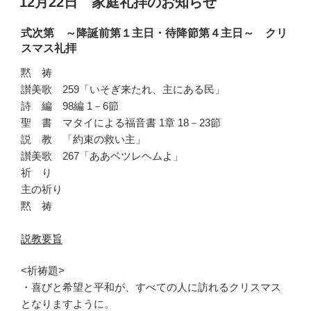
12月22日 家庭礼拝のお知らせ
日:
式次第 ～降誕前第１主日・待降節第４主日～ クリ
スマス礼拝
黙 祷
讃美歌 259「いそぎ来たれ、主にある民」
詩 編 98編 1－6節
聖 書 マタイによる福音書 1章 18－23節
説 教 「約束の救い主」
讃美歌 267「ああベツレヘムよ」
祈 り
主の祈り
黙 祷
説教要旨
<祈祷題>
・喜びと希望と平和が、すべての人に訪れるクリスマス
となりますように。