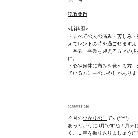
説教要旨
<祈祷題>
・すべての人の痛み・苦しみ・
えてレントの時を過ごせますよ
・卒園・卒業を迎える方々の歩
に。
・心や身体に痛みを覚える方、
ている方に主のいやしがありま
投
2025年3月2日
稿
日:
今月の
ひかりのこ
です(*^^*)
あっというに3月ですね！月末
く、１年を振り返りましょう(*´▽