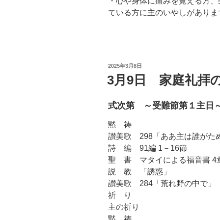
・心や身体に痛みを覚える方、
ている方に主のいやしがありま
投
2025年3月8日
稿
3月9日 家庭礼拝
日:
式次第 ～受難節第１主日
黙 祷
讃美歌 298「ああ主は誰がた
詩 編 91編 1－16節
聖 書 マタイによる福音書 4章
説 教 「誘惑」
讃美歌 284「荒れ野の中で」
祈 り
主の祈り
黙 祷