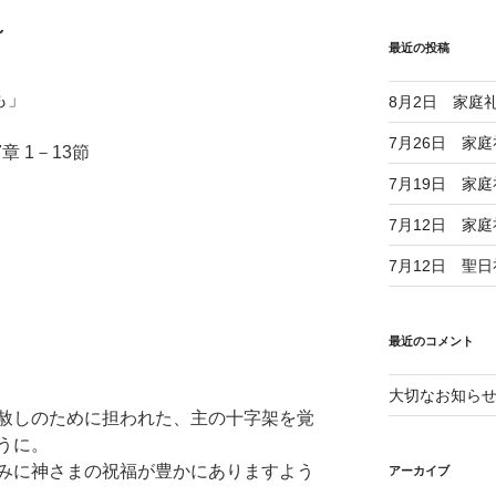
～
最近の投稿
も」
8月2日 家庭
7月26日 家
章 1－13節
7月19日 家
7月12日 家
7月12日 聖
最近のコメント
大切なお知ら
赦しのために担われた、主の十字架を覚
うに。
みに神さまの祝福が豊かにありますよう
アーカイブ