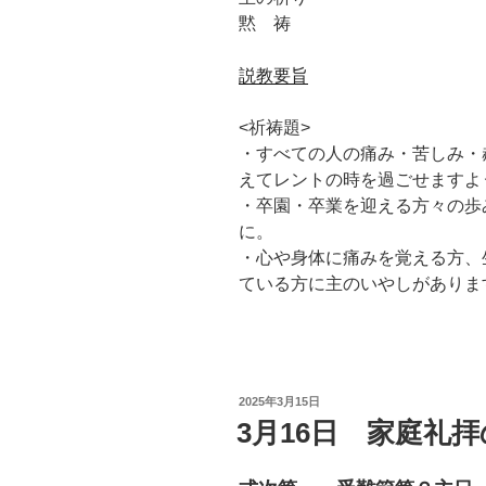
黙 祷
説教要旨
<祈祷題>
・すべての人の痛み・苦しみ・
えてレントの時を過ごせますよ
・卒園・卒業を迎える方々の歩
に。
・心や身体に痛みを覚える方、
ている方に主のいやしがありま
投
2025年3月15日
稿
3月16日 家庭礼
日: