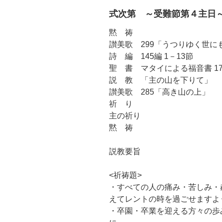
式次第 ～受難節第４主日
黙 祷
讃美歌 299「うつりゆく世に
詩 編 145編 1－13節
聖 書 マタイによる福音書 17
説 教 「主の山を下りて」
讃美歌 285「高き山の上」
祈 り
主の祈り
黙 祷
説教要旨
<祈祷題>
・すべての人の痛み・苦しみ・
えてレントの時を過ごせますよ
・卒園・卒業を迎える方々の歩