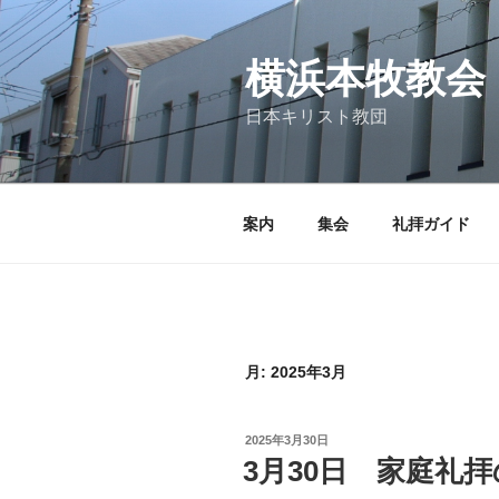
コ
ン
テ
横浜本牧教会
ン
日本キリスト教団
ツ
へ
ス
キ
案内
集会
礼拝ガイド
ッ
プ
月:
2025年3月
投
2025年3月30日
稿
3月30日 家庭礼
日: