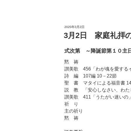
投
2025年3月2日
稿
3月2日 家庭礼拝
日:
式次第 ～降誕節第１０主
黙 祷
讃美歌 456「わが魂を愛する
詩 編 107編 10－22節
聖 書 マタイによる福音書 14章
説 教 「安心しなさい、わた
讃美歌 411「うたがい迷いの
祈 り
主の祈り
黙 祷