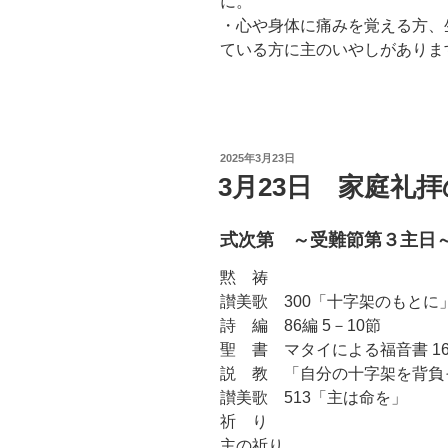
に。
・心や身体に痛みを覚える方、
ている方に主のいやしがありま
投
2025年3月23日
稿
3月23日 家庭礼
日:
式次第 ～受難節第３主日
黙 祷
讃美歌 300「十字架のもとに
詩 編 86編 5－10節
聖 書 マタイによる福音書 16章
説 教 「自分の十字架を背負
讃美歌 513「主は命を」
祈 り
主の祈り