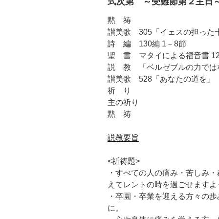
式次第 ～受難節第２主日
黙 祷
讃美歌 305「イェスの担った
詩 編 130編 1－8節
聖 書 マタイによる福音書 12章
説 教 「ベルゼブルの力では
讃美歌 528「あなたの道を」
祈 り
主の祈り
黙 祷
説教要旨
<祈祷題>
・すべての人の痛み・苦しみ・
えてレントの時を過ごせますよ
・卒園・卒業を迎える方々の歩
に。