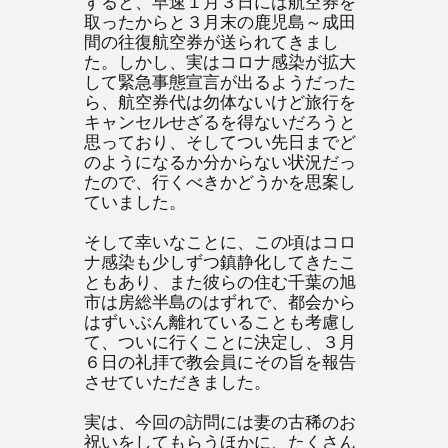
すると、早速１月３日には航空券を
取ったからと３月末の鹿児島～成田
間の往復航空券が送られてきまし
た。しかし、実はコロナ感染が拡大
して緊急事態宣言が出るようだった
ら、航空券代は勿体ないけど旅行を
キャンセルせざるを得ないだろうと
思っており、そしてつい先日までど
のようになるか分からない状況だっ
たので、行くべきかどうかを思案し
ていました。
そして幸いなことに、この頃はコロ
ナ感染も少しずつ鎮静化してきたこ
ともあり、また彼らの住む千葉の旭
市は房総半島のはずれで、都会から
はずいぶん離れていることも考慮し
て、ついに行くことに決定し、３月
６日の礼拝で教会員にその旨を報告
させていただきました。
実は、今回の訪問には妻の古稀のお
祝いをしてもらうほかに、たくさん