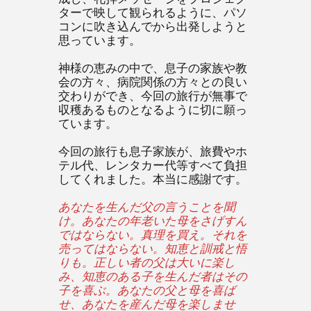
ターで映して観られるように、パソ
コンに吹き込んでから出発しようと
思っています。
神様の恵みの中で、息子の家族や教
会の方々、病院関係の方々との良い
交わりができ、今回の旅行が無事で
収穫あるものとなるように切に願っ
ています。
今回の旅行も息子家族が、旅費やホ
テル代、レンタカー代等すべて負担
してくれました。本当に感謝です。
あなたを生んだ父の言うことを聞
け。あなたの年老いた母をさげすん
ではならない。真理を買え。それを
売ってはならない。知恵と訓戒と悟
りも。正しい者の父は大いに楽し
み、知恵のある子を生んだ者はその
子を喜ぶ。あなたの父と母を喜ば
せ、あなたを産んだ母を楽しませ