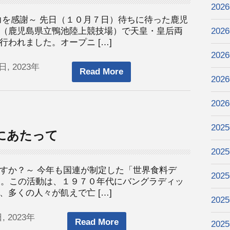
202
力を感謝～ 先日（１０月７日）待ちに待った鹿児
（鹿児島県立鴨池陸上競技場）で天皇・皇后両
202
われました。オープニ […]
202
日, 2023年
Read More
202
202
202
にあたって
202
すか？～ 今年も国連が制定した「世界食料デ
202
ます。この活動は、１９７０年代にバングラディッ
多くの人々が飢えで亡 […]
202
, 2023年
Read More
202