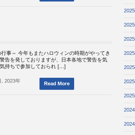
202
202
202
の行事～ 今年もまたハロウィンの時期がやってき
202
警告を発しておりますが、日本各地で警告を気
持ちで参加しておられ […]
202
, 2023年
202
Read More
202
202
202