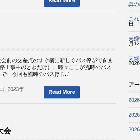
Read More
真の
これ
日
夫婦
月1
夫婦
教会前の交差点のすぐ横に新しくバス停ができま
202
路工事中のときだけに、時々ここが臨時のバス
で、今回も臨時のバス停 […]
アー
日, 2023年
Read More
202
202
大会
202