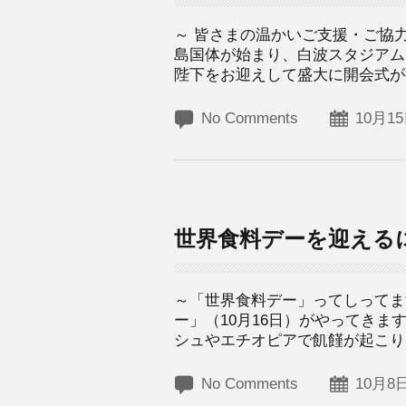
～ 皆さまの温かいご支援・ご協
島国体が始まり、白波スタジアム
陛下をお迎えして盛大に開会式が行
No Comments
10月15
世界食料デーを迎える
～「世界食料デー」ってしってま
ー」（10月16日）がやってき
シュやエチオピアで飢饉が起こり、
No Comments
10月8日