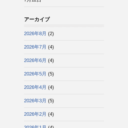
アーカイブ
2026年8月
(2)
2026年7月
(4)
2026年6月
(4)
2026年5月
(5)
2026年4月
(4)
2026年3月
(5)
2026年2月
(4)
2026年1月
(4)