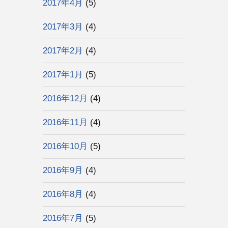
2017年4月
(5)
2017年3月
(4)
2017年2月
(4)
2017年1月
(5)
2016年12月
(4)
2016年11月
(4)
2016年10月
(5)
2016年9月
(4)
2016年8月
(4)
2016年7月
(5)