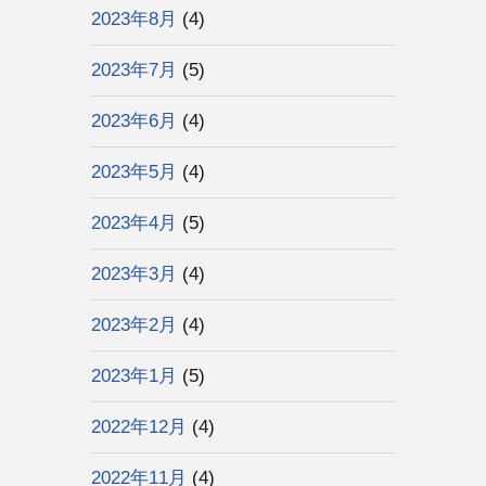
2023年8月
(4)
2023年7月
(5)
2023年6月
(4)
2023年5月
(4)
2023年4月
(5)
2023年3月
(4)
2023年2月
(4)
2023年1月
(5)
2022年12月
(4)
2022年11月
(4)