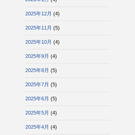
2025年12月
(4)
2025年11月
(5)
2025年10月
(4)
2025年9月
(4)
2025年8月
(5)
2025年7月
(5)
2025年6月
(5)
2025年5月
(4)
2025年4月
(4)