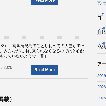
Read More
真の
これ
日
夫婦
月1
夫婦
２/8）、南国鹿児島でことし初めての大雪が降っ
202
、みんなが礼拝に来られなくなるのではと心配
っていないようで、普 […]
アー
, 2026年
Read More
202
202
掲載）
202