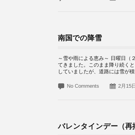
南国での降雪
～雪や雨による恵み～ 日曜日（
てきました。このまま降り続くと
していましたが、道路には雪が積も
No Comments
2月15日
バレンタインデー（再