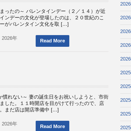
202
まったの～ バレンタインデー（２／１４）が近
インデーの文化が登場したのは、２０世紀のこ
202
がバレンタイン文化を取 […]
202
 2026年
Read More
202
202
202
202
なか慣れない～ 妻の誕生日をお祝いしようと、市街
202
ました。１１時開店を目がけて行ったので、店
まだ店は開店準備中 […]
202
 2026年
Read More
202