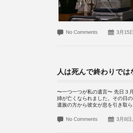
No Comments
3月15日
人は死んで終わりでは
〜一つ一つが私の遺言〜 先日３
姉が亡くなられました。その日の
遺族の方から彼女が息を引き取られ
No Comments
3月8日,