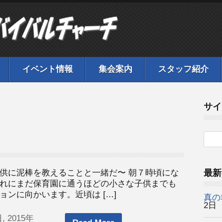
イベント情報
集会案内
スタッフ紹介
サイ
供に泥棒を教えることと一緒だ〜 朝７時頃にな
最新
れにまだ保育園に通うほどの小さな子供までも
ンに向かいます。近頃は […]
真の
2日
, 2015年