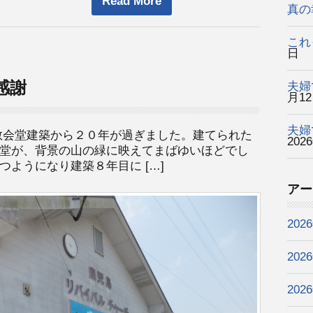
Read More
真の
これ
日
感謝
夫婦
月1
夫婦
教会堂建築から２０年が過ぎました。建てられた
202
堂が、背景の山の緑に映えてまばゆいほどでし
ようになり建築８年目に […]
アー
202
202
202