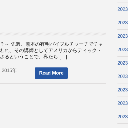
202
202
202
？～ 先週、熊本の有明バイブルチャーチでチャ
202
われ、その講師としてアメリカからディック・
るということで、私たち […]
202
 2015年
Read More
202
202
202
202