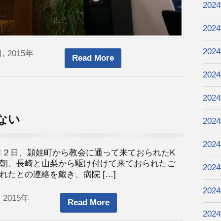
202
202
202
, 2015年
Read More
202
202
ない
202
202
月２日、頴娃町から教会に通って来ておられたK
朝、長崎と山梨から駆け付けて来ておられたご
202
たとの連絡を戴き、病院 […]
202
 2015年
Read More
202