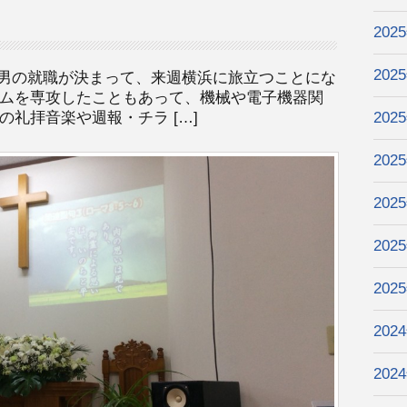
202
202
3男の就職が決まって、来週横浜に旅立つことにな
ムを専攻したこともあって、機械や電子機器関
礼拝音楽や週報・チラ […]
202
202
202
202
202
202
202