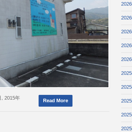
202
202
202
202
202
202
202
, 2015年
Read More
202
202
202