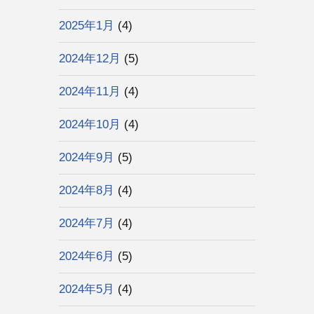
2025年1月
(4)
2024年12月
(5)
2024年11月
(4)
2024年10月
(4)
2024年9月
(5)
2024年8月
(4)
2024年7月
(4)
2024年6月
(5)
2024年5月
(4)