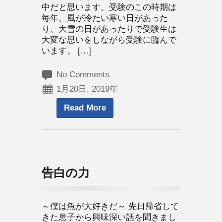
中だと思います。受験のこの時期は
毎年、風が冷たい寒い日があった
り、大雪の日があったりで受験生は
大変な思いをしながら受験に臨んで
います。 […]
No Comments
1月20日, 2019年
Read More
告白の力
～僕は魚が大好きだ～ 先日帰省して
きた息子から興味深い話を聞きまし