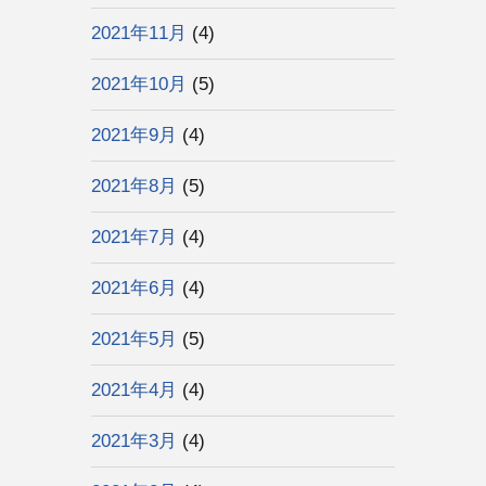
2021年11月
(4)
2021年10月
(5)
2021年9月
(4)
2021年8月
(5)
2021年7月
(4)
2021年6月
(4)
2021年5月
(5)
2021年4月
(4)
2021年3月
(4)