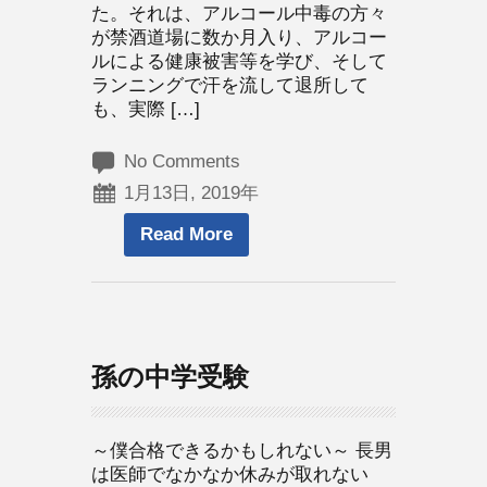
た。それは、アルコール中毒の方々
が禁酒道場に数か月入り、アルコー
ルによる健康被害等を学び、そして
ランニングで汗を流して退所して
も、実際 […]
No Comments
1月13日, 2019年
Read More
孫の中学受験
～僕合格できるかもしれない～ 長男
は医師でなかなか休みが取れない