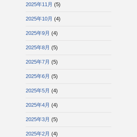
2025年11月
(5)
2025年10月
(4)
2025年9月
(4)
2025年8月
(5)
2025年7月
(5)
2025年6月
(5)
2025年5月
(4)
2025年4月
(4)
2025年3月
(5)
2025年2月
(4)