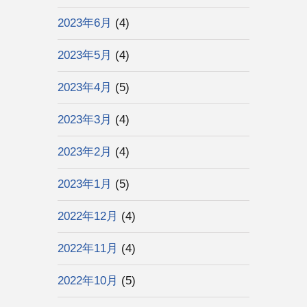
2023年6月
(4)
2023年5月
(4)
2023年4月
(5)
2023年3月
(4)
2023年2月
(4)
2023年1月
(5)
2022年12月
(4)
2022年11月
(4)
2022年10月
(5)