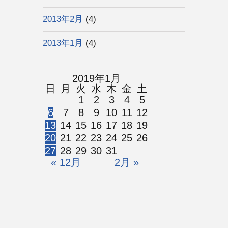
2013年2月
(4)
2013年1月
(4)
2019年1月
日
月
火
水
木
金
土
1
2
3
4
5
6
7
8
9
10
11
12
13
14
15
16
17
18
19
20
21
22
23
24
25
26
27
28
29
30
31
« 12月
2月 »