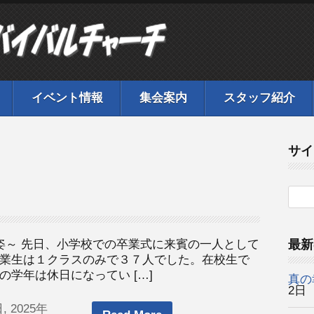
イベント情報
集会案内
スタッフ紹介
サイ
姿～ 先日、小学校での卒業式に来賓の一人として
最新
業生は１クラスのみで３７人でした。在校生で
学年は休日になってい […]
真の
2日
, 2025年