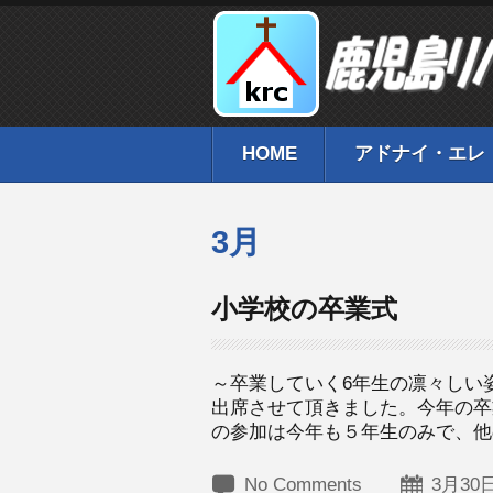
HOME
アドナイ・エレ
3月
小学校の卒業式
～卒業していく6年生の凛々しい
出席させて頂きました。今年の卒
の参加は今年も５年生のみで、他の
No Comments
3月30日