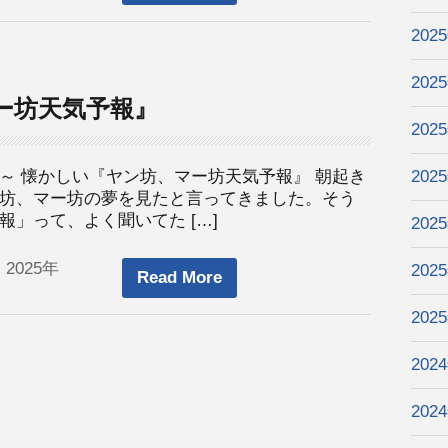
202
202
ー坊天気予報』
202
～ 懐かしい『ヤン坊、マー坊天気予報』 朝起き
202
坊、マー坊の夢を見たと言ってきました。そう
」って、よく聞いてた […]
202
 2025年
202
Read More
202
202
202