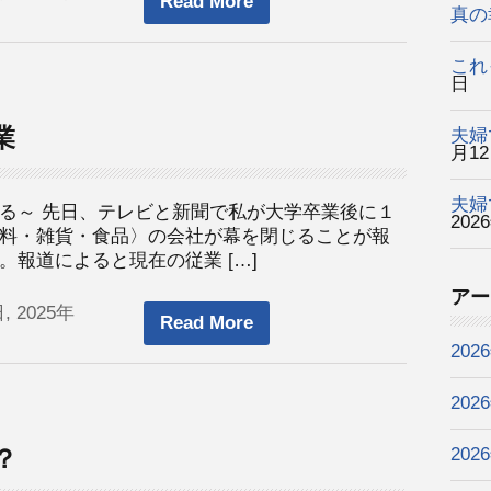
Read More
真の
これ
日
業
夫婦
月1
夫婦
る～ 先日、テレビと新聞で私が大学卒業後に１
202
料・雑貨・食品〉の会社が幕を閉じることが報
報道によると現在の従業 […]
アー
, 2025年
Read More
202
202
？
202