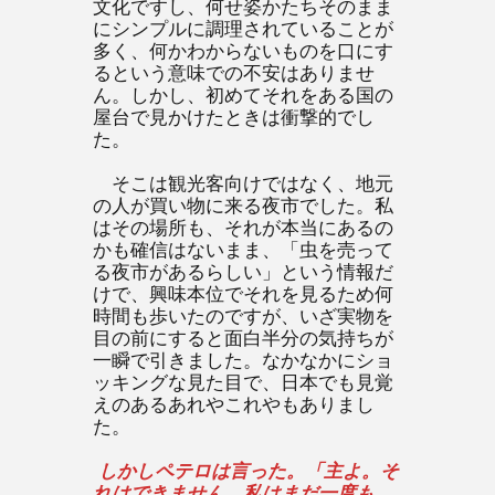
文化ですし、何せ姿かたちそのまま
にシンプルに調理されていることが
多く、何かわからないものを口にす
るという意味での不安はありませ
ん。しかし、初めてそれをある国の
屋台で見かけたときは衝撃的でし
た。
そこは観光客向けではなく、地元
の人が買い物に来る夜市でした。私
はその場所も、それが本当にあるの
かも確信はないまま、「虫を売って
る夜市があるらしい」という情報だ
けで、興味本位でそれを見るため何
時間も歩いたのですが、いざ実物を
目の前にすると面白半分の気持ちが
一瞬で引きました。なかなかにショ
ッキングな見た目で、日本でも見覚
えのあるあれやこれやもありまし
た。
しかしペテロは言った。「主よ。そ
れはできません。私はまだ一度も、