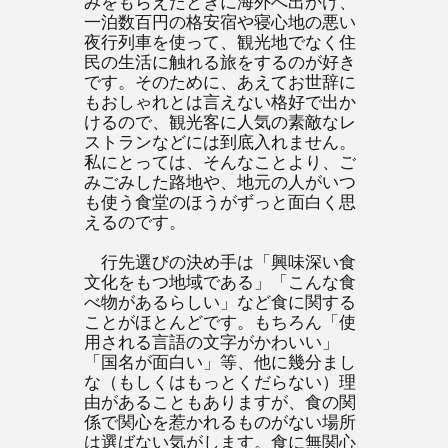
みをもらえたときに海外へ出かけ、
一泊数百円の格安宿や寝心地の悪い
夜行列車を使って、観光地でなく住
民の生活に触れる旅をするのが好き
です。そのために、あえてお世辞に
もおしゃれとは言えない格好で出か
けるので、観光客に人気の素敵なレ
ストランなどには到底入れません。
私にとっては、そんなことより、ご
みごみした路地や、地元の人がいつ
も使う食堂のほうがずっと面白く思
えるのです。
行先選びの決め手は「興味深い食
文化をもつ地域である」「こんな食
べ物があるらしい」など食に関する
ことがほとんどです。もちろん「使
用される言語の文字がかわいい」
「国名が面白い」等、他に幾分まし
な（もしくはもっとくだらない）理
由があることもありますが、食の関
係で関心を惹かれるものがない場所
は選ばない気がします。食に無関心