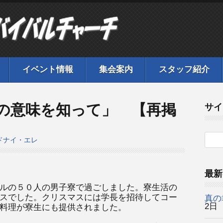
イベント情報
集会案内
スタッフ紹介
の意味を知って」 【再掲
サイ
ドナイ・エレ
最新
ルの５０人の男子寮で過ごしました。寮生活の
スでした。クリスマスには学長を招待してコー
真の
2日
料理が寮生にも提供されました。