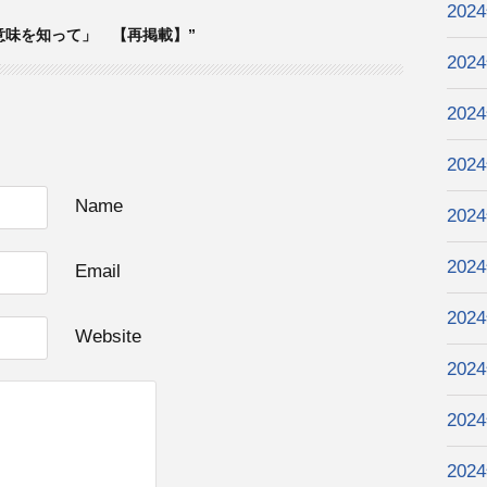
202
の真の意味を知って」 【再掲載】”
202
202
202
Name
202
202
Email
202
Website
202
202
202