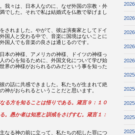
202
。我々は、日本人なのに、なぜ外国の宗教・外
満でした。それで私は結婚式を仏教で挙げまし
202
をされました。やがて、彼は演奏家としてドイ
202
外国人と交わる中で、音楽に国境はないことに
外国人でも音楽の良さは通じるのです。
202
日本の神様、アメリカの神様、ドイツの神様っ
人の心を知るために、外国文化について学び始
202
世界の神様がおられるのみだという事を知った
202
彼の話に共感できました。私たちが生まれて絶
202
の神がおられるということだと思います。
なる方を知ることは悟りである。箴言９：１０
202
る。愚か者は知恵と訓戒をさげすむ。箴言１：
202
202
主なる神の前に立って、私たちの犯した罪につ