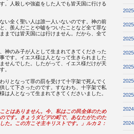
す。人殺しや強盗をした人でも皆天国に行ける
202
ない全く聖い人は誰一人いないのです。神の前
202
と、羨んだことや嘘をついたことなど全て罪な
ままでは皆天国には行けません。だから、全て
202
、神のみ子が人として生まれてきてくださった
202
事です。イエス様は人となって生きられました
ませんでした。したがって、イエス様だけが天
202
す。
202
わりとなって罪の罰を受けて十字架で死んでく
供して下さったのです。すなわち、十字架で私
様は人となって生まれてきてくださいました。
202
202
ことはありません。今、私はこの民全体のため
のです。きょうダビデの町で、あなたがたのた
202
した。この方こそ主キリストです。」ルカ２：