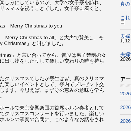
楽しみにしているのが、大学の女子寮を訪れ、
真の
リスマスを祝うことでした。女子寮に着くと、
これ
日
mas Merry Christmas to you
夫婦
stmas Merry Christmas to all」と大声で賛美し、そ
月1
Christmas」と叫びました。
夫婦
ristmas」と言い合ってから、普段は男子禁制の女
202
に出し物をしたりして楽しい交わりの時を持ち
たクリスマスでしたが寮生は皆、真のクリスマ
アー
だ楽しいイベントとして、寮内でプレゼント交
します。今思えば、まずその恵みの意味を学ん
202
。
202
ホールで東京交響楽団の首席ホルン奏者として
てクリスマスコンサートを行いました。楽しい
ホルンの演奏の合間に、このようなお話をされ
202