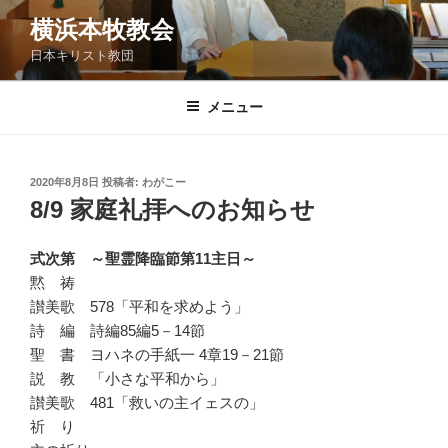
コ
横浜本牧教会
ン
日本キリスト教団
テ
ン
ツ
メニュー
へ
ス
キ
投
2020年8月8日
投稿者:
わがこー
稿
ッ
8/9 家庭礼拝へのお知らせ
日:
プ
式次第 ～聖霊降臨節第11主日～
黙 祷
讃美歌 578「平和を求めよう」
詩 編 詩編85編5－14節
聖 書 ヨハネの手紙一 4章19－21節
説 教 「小さな平和から」
讃美歌 481「救いの主イェスの」
祈 り