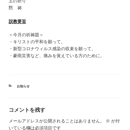
主の祈り
黙 祷
説教要旨
＜今月の祈祷題＞
・キリストの平和を願って。
・新型コロナウィルス感染の収束を願って。
・豪雨災害など、痛みを覚えている方のために。
カ
お知らせ
テ
ゴ
リ
ー
コメントを残す
メールアドレスが公開されることはありません。
※
が付
いている欄は必須項目です