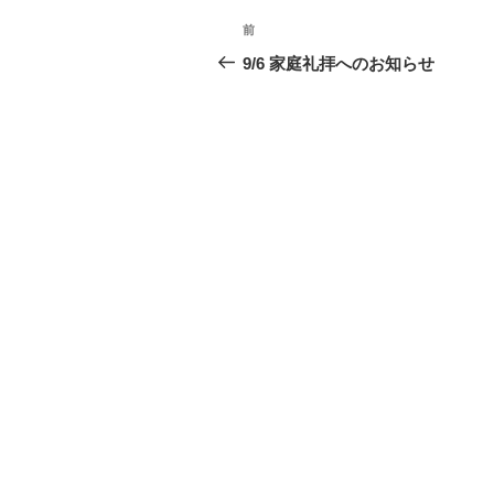
投
前
前
稿
の
9/6 家庭礼拝へのお知らせ
投
ナ
稿
ビ
ゲ
ー
シ
ョ
ン