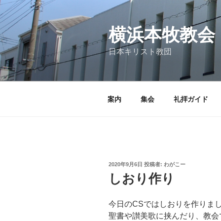
コ
ン
テ
横浜本牧教会
ン
日本キリスト教団
ツ
へ
ス
キ
案内
集会
礼拝ガイド
ッ
プ
投
2020年9月6日
投稿者:
わがこー
稿
しおり作り
日:
今日のCSではしおりを作りま
聖書や讃美歌に挟んだり、教会