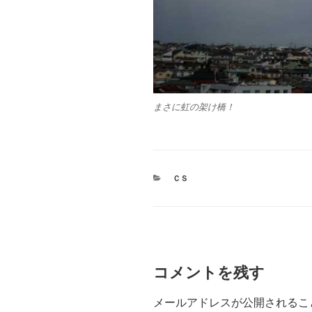
まさに虹の架け橋！
カ
ＣＳ
テ
ゴ
リ
ー
コメントを残す
メールアドレスが公開されるこ