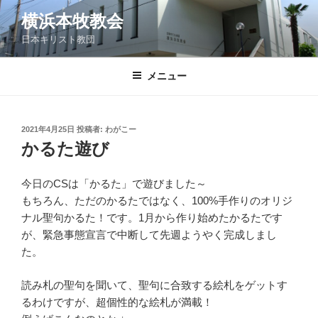
コ
横浜本牧教会
ン
日本キリスト教団
テ
ン
ツ
メニュー
へ
ス
キ
投
2021年4月25日
投稿者:
わがこー
稿
ッ
かるた遊び
日:
プ
今日のCSは「かるた」で遊びました～
もちろん、ただのかるたではなく、100%手作りのオリジ
ナル聖句かるた！です。1月から作り始めたかるたです
が、緊急事態宣言で中断して先週ようやく完成しまし
た。
読み札の聖句を聞いて、聖句に合致する絵札をゲットす
るわけですが、超個性的な絵札が満載！