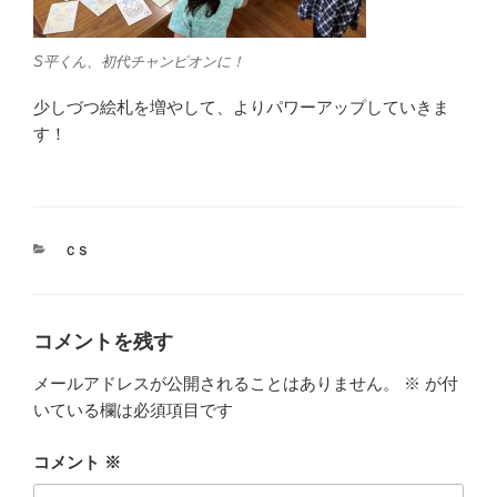
S平くん、初代チャンピオンに！
少しづつ絵札を増やして、よりパワーアップしていきま
す！
カ
ＣＳ
テ
ゴ
リ
ー
コメントを残す
メールアドレスが公開されることはありません。
※
が付
いている欄は必須項目です
コメント
※