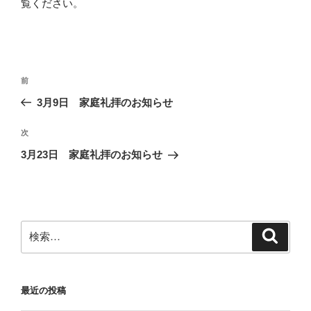
覧ください
。
投
前
前
稿
の
3月9日 家庭礼拝のお知らせ
ナ
投
ビ
稿
次
次
ゲ
の
3月23日 家庭礼拝のお知らせ
投
ー
稿
シ
ョ
ン
検
検
索
索:
最近の投稿