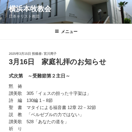
コ
横浜本牧教会
ン
日本キリスト教団
テ
ン
ツ
メニュー
へ
ス
キ
投
2025年3月15日
投稿者:
宮川周子
稿
ッ
3月16日 家庭礼拝のお知らせ
日:
プ
式次第 ～受難節第２主日～
黙 祷
讃美歌 305「イェスの担った十字架は」
詩 編 130編 1－8節
聖 書 マタイによる福音書 12章 22－32節
説 教 「ベルゼブルの力ではない」
讃美歌 528「あなたの道を」
祈 り