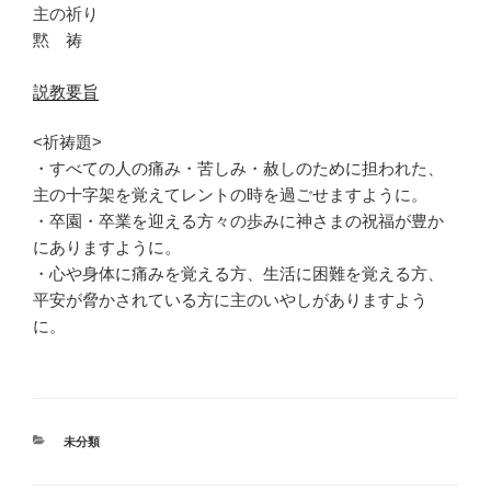
主の祈り
黙 祷
説教要旨
<祈祷題>
・すべての人の痛み・苦しみ・赦しのために担われた、
主の十字架を覚えてレントの時を過ごせますように。
・卒園・卒業を迎える方々の歩みに神さまの祝福が豊か
にありますように。
・心や身体に痛みを覚える方、生活に困難を覚える方、
平安が脅かされている方に主のいやしがありますよう
に。
カ
未分類
テ
ゴ