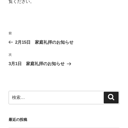
覧ください
。
投
前
前
稿
の
2月15日 家庭礼拝のお知らせ
ナ
投
ビ
稿
次
次
ゲ
の
3月1日 家庭礼拝のお知らせ
投
ー
稿
シ
ョ
ン
検
検
索
索:
最近の投稿