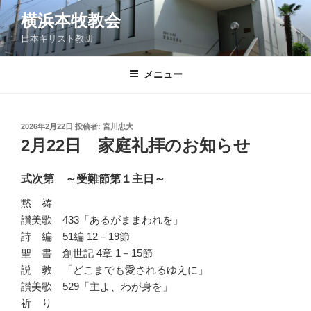
コ
横浜本牧教会
ン
日本キリスト教団
テ
ン
ツ
メニュー
へ
ス
キ
投
2026年2月22日
投稿者:
宮川忠大
稿
ッ
2月22日 家庭礼拝のお知らせ
日:
プ
式次第 ～受難節第１主日～
黙 祷
讃美歌 433「あるがままわれを」
詩 編 51編 12－19節
聖 書 創世記 4章 1－15節
説 教 「どこまでも愛されるゆえに」
讃美歌 529「主よ、わが身を」
祈 り