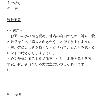
主の祈り
黙 祷
説教要旨
<祈祷題>
・お互いの多様性を認め、他者の自由のために祈り、愛
と敬意をもって隣人と向き合うことができますように。
・主が共に苦しみを負ってくださっていることを覚える
レントの時となりますように。
・心や身体に痛みを覚える方、生活に困難を覚える方、
平安が脅かされている方に主のいやしがありますよう
に。
カ
未分類
テ
ゴ