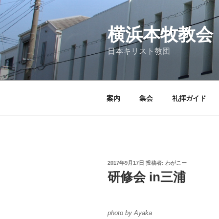
コ
ン
テ
横浜本牧教会
ン
日本キリスト教団
ツ
へ
ス
キ
案内
集会
礼拝ガイド
ッ
プ
投
2017年9月17日
投稿者:
わがこー
稿
研修会 in三浦
日:
photo by Ayaka