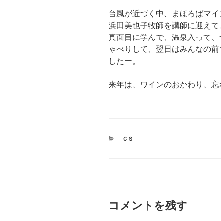
台風が近づく中、まほろばマイ
浜田美也子牧師を講師に迎えて
真面目に学んで、温泉入って、
ゃべりして、翌日はみんなの前
したー。
来年は、ワインのおかわり、忘
カ
ＣＳ
テ
ゴ
リ
ー
コメントを残す