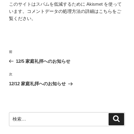
このサイトはスパムを低減するために Akismet を使って
います。
コメントデータの処理方法の詳細はこちらをご
覧ください
。
投
前
前
稿
の
12/5 家庭礼拝へのお知らせ
ナ
投
ビ
稿
次
次
ゲ
の
12/12 家庭礼拝へのお知らせ
投
ー
稿
シ
ョ
ン
検
検
索
索: