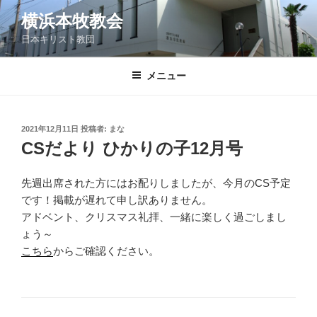
コ
横浜本牧教会
ン
日本キリスト教団
テ
ン
ツ
メニュー
へ
ス
キ
投
2021年12月11日
投稿者:
まな
稿
ッ
CSだより ひかりの子12月号
日:
プ
先週出席された方にはお配りしましたが、今月のCS予定
です！掲載が遅れて申し訳ありません。
アドベント、クリスマス礼拝、一緒に楽しく過ごしまし
ょう～
こちら
からご確認ください。