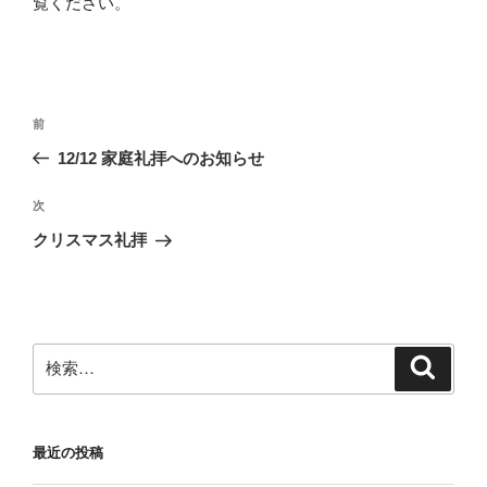
覧ください
。
投
前
前
稿
の
12/12 家庭礼拝へのお知らせ
ナ
投
ビ
稿
次
次
ゲ
の
クリスマス礼拝
投
ー
稿
シ
ョ
ン
検
検
索
索:
最近の投稿