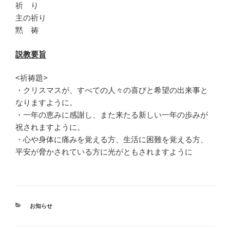
祈 り
主の祈り
黙 祷
説教要旨
<祈祷題>
・クリスマスが、すべての人々の喜びと希望の出来事と
なりますように。
・一年の恵みに感謝し、また来たる新しい一年の歩みが
祝されますように。
・心や身体に痛みを覚える方、生活に困難を覚える方、
平安が脅かされている方に光がともされますように
カ
お知らせ
テ
ゴ