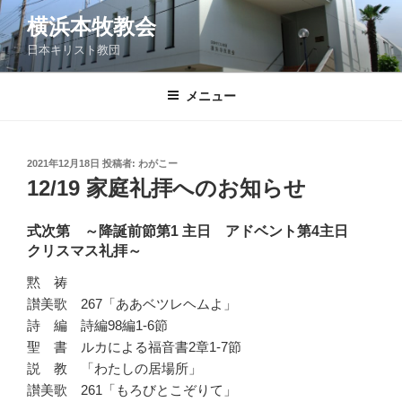
コ
横浜本牧教会
ン
日本キリスト教団
テ
ン
ツ
メニュー
へ
ス
キ
投
2021年12月18日
投稿者:
わがこー
稿
ッ
12/19 家庭礼拝へのお知らせ
日:
プ
式次第 ～降誕前節第1 主日 アドベント第4主日
クリスマス礼拝～
黙 祷
讃美歌 267「ああベツレヘムよ」
詩 編 詩編98編1-6節
聖 書 ルカによる福音書2章1-7節
説 教 「わたしの居場所」
讃美歌 261「もろびとこぞりて」