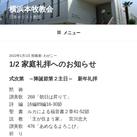
コ
横浜本牧教会
ン
日本キリスト教団
テ
ン
ツ
メニュー
へ
ス
キ
投
2022年1月1日
投稿者:
わがこー
稿
ッ
1/2 家庭礼拝へのお知らせ
日:
プ
式次第 ～降誕節第２主日～ 新年礼拝
黙 祷
讃美歌 268「朝日は昇りて」
詩 編 詩編89編16-30節
聖 書 ルカによる福音書２章41-52節
説 教 「主が住まう家」 宮川忠大
讃美歌 476「あめなるよろこび」
祈 り