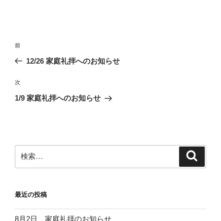
投
前
前
稿
の
12/26 家庭礼拝へのお知らせ
ナ
投
ビ
稿
次
次
ゲ
の
1/9 家庭礼拝へのお知らせ
投
ー
稿
シ
ョ
ン
検
検
索
索:
最近の投稿
8月2日 家庭礼拝のお知らせ