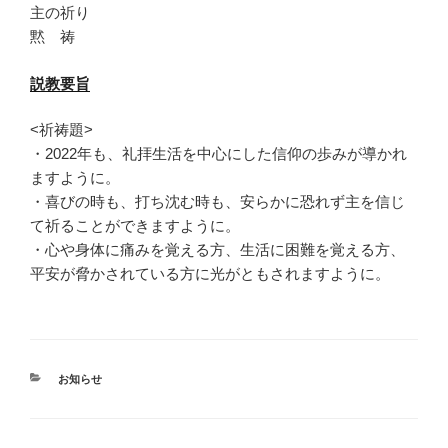
主の祈り
黙 祷
説教要旨
<祈祷題>
・2022年も、礼拝生活を中心にした信仰の歩みが導かれ
ますように。
・喜びの時も、打ち沈む時も、安らかに恐れず主を信じ
て祈ることができますように。
・心や身体に痛みを覚える方、生活に困難を覚える方、
平安が脅かされている方に光がともされますように。
カ
お知らせ
テ
ゴ
リ