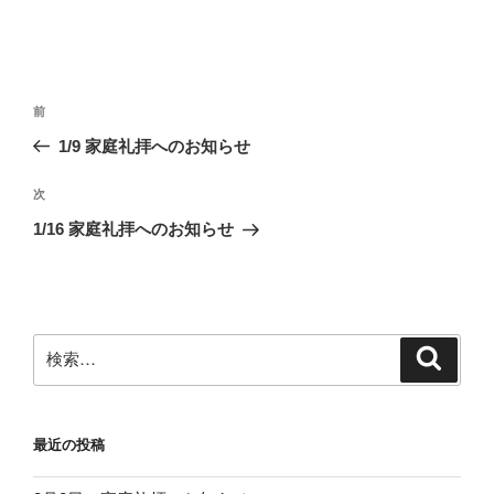
投
前
前
稿
の
1/9 家庭礼拝へのお知らせ
ナ
投
ビ
稿
次
次
ゲ
の
1/16 家庭礼拝へのお知らせ
投
ー
稿
シ
ョ
ン
検
検
索
索:
最近の投稿