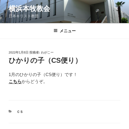
コ
横浜本牧教会
ン
日本キリスト教団
テ
ン
ツ
メニュー
へ
ス
キ
投
2022年1月8日
投稿者:
わがこー
稿
ッ
ひかりの子（CS便り）
日:
プ
1月のひかりの子（CS便り）です！
こちら
からどうぞ。
カ
ＣＳ
テ
ゴ
リ