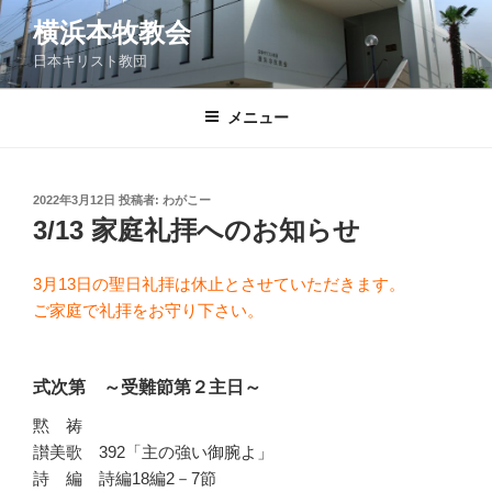
コ
横浜本牧教会
ン
日本キリスト教団
テ
ン
ツ
メニュー
へ
ス
キ
投
2022年3月12日
投稿者:
わがこー
稿
ッ
3/13 家庭礼拝へのお知らせ
日:
プ
3月13日の聖日礼拝は休止とさせていただきます。
ご家庭で礼拝をお守り下さい。
式次第 ～受難節第２主日～
黙 祷
讃美歌 392「主の強い御腕よ」
詩 編 詩編18編2－7節