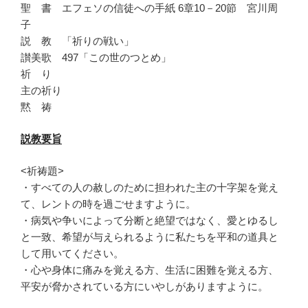
聖 書 エフェソの信徒への手紙 6章10－20節 宮川周
子
説 教 「祈りの戦い」
讃美歌 497「この世のつとめ」
祈 り
主の祈り
黙 祷
説教要旨
<祈祷題>
・すべての人の赦しのために担われた主の十字架を覚え
て、レントの時を過ごせますように。
・病気や争いによって分断と絶望ではなく、愛とゆるし
と一致、希望が与えられるように私たちを平和の道具と
して用いてください。
・心や身体に痛みを覚える方、生活に困難を覚える方、
平安が脅かされている方にいやしがありますように。