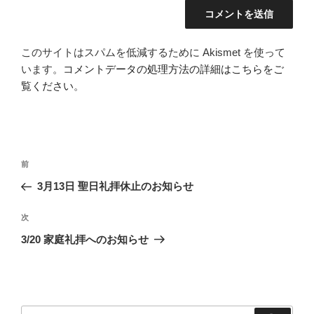
このサイトはスパムを低減するために Akismet を使って
います。
コメントデータの処理方法の詳細はこちらをご
覧ください
。
投
前
前
稿
の
3月13日 聖日礼拝休止のお知らせ
ナ
投
ビ
稿
次
次
ゲ
の
3/20 家庭礼拝へのお知らせ
投
ー
稿
シ
ョ
ン
検