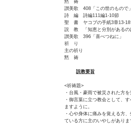
黙 祷
讃美歌 408「この世のもので
詩 編 詩編111編1-10節
聖 書 ヤコブの手紙3章13-1
説 教 「知恵と分別があるの
讃美歌 396「喜べつねに」
祈 り
主の祈り
黙 祷
説教要旨
<祈祷題>
・台風・豪雨で被災された方を
・御言葉に立つ教会として、
す
ますように。
・心や身体に痛みを覚える方、
ている方に主のいやしがありま