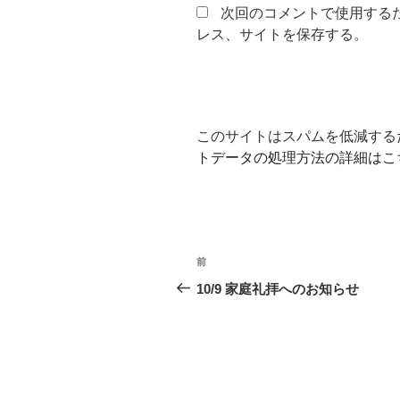
次回のコメントで使用する
レス、サイトを保存する。
このサイトはスパムを低減するため
トデータの処理方法の詳細はこ
投
前
前
稿
の
10/9 家庭礼拝へのお知らせ
投
ナ
稿
ビ
ゲ