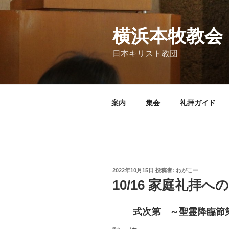
コ
ン
テ
横浜本牧教会
ン
日本キリスト教団
ツ
へ
ス
キ
案内
集会
礼拝ガイド
ッ
プ
投
2022年10月15日
投稿者:
わがこー
稿
10/16 家庭礼拝
日:
式次第 ～聖霊降臨節