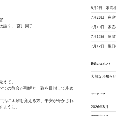
」
8月2日 家庭
7月26日 家
8節
は誰？」 宮川周子
7月19日 家
7月12日 家
7月12日 聖
最近のコメント
大切なお知ら
覚えて。
べての教会が和解と一致を目指して歩め
アーカイブ
生活に困難を覚える方、
平安が脅かされ
すように。
2026年8月