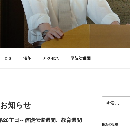
ＣＳ
沿革
アクセス
早苗幼稚園
検
へのお知らせ
索:
第20主日～信徒伝道週間、教育週間
最近の投稿