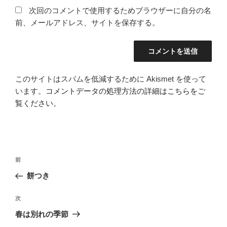
次回のコメントで使用するためブラウザーに自分の名
前、メールアドレス、サイトを保存する。
このサイトはスパムを低減するために Akismet を使って
います。
コメントデータの処理方法の詳細はこちらをご
覧ください
。
投
前
前
稿
の
餅つき
ナ
投
ビ
稿
次
次
ゲ
の
春は別れの季節
投
ー