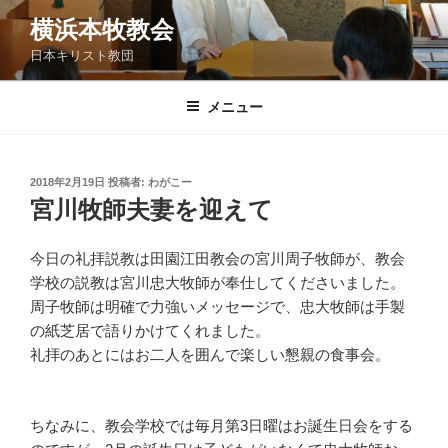
コ
横浜本牧教会
ン
日本キリスト教団
テ
ン
ツ
メニュー
へ
ス
キ
投
2018年2月19日
投稿者:
わがこー
稿
ッ
宮川牧師夫妻を迎えて
日:
プ
今日の礼拝説教は田園江田教会の宮川周子牧師が、教会
学校の説教は宮川忠大牧師が奉仕してくださいました。
周子牧師は明確で力強いメッセージで、忠大牧師は手製
の紙芝居で語りかけてくれました。
礼拝のあとにはお二人を囲んで楽しい懇親の食事会。
ちなみに、教会学校では毎月第3日曜はお誕生日会をする