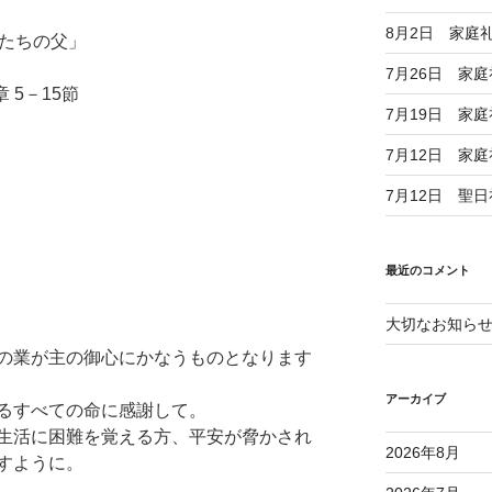
8月2日 家庭
したちの父」
7月26日 家
 5－15節
7月19日 家
」
7月12日 家
7月12日 聖
最近のコメント
大切なお知ら
の業が主の御心にかなうものとなります
アーカイブ
るすべての命に感謝して。
生活に困難を覚える方、平安が脅かされ
2026年8月
すように。