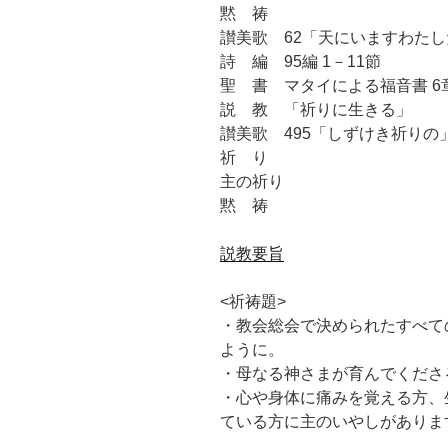
黙 祷
讃美歌 62「天にいますわた
詩 編 95編 1－11節
聖 書 マタイによる福音書 6章
説 教 「祈りに生きる」
讃美歌 495「しずけき祈りの
祈 り
主の祈り
黙 祷
説教要旨
<祈祷題>
・教会総会で決められたすべて
ように。
・母なる神さまが育んでくださ
・心や身体に痛みを覚える方、
ている方に主のいやしがありま