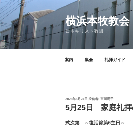
コ
ン
テ
横浜本牧教会
ン
日本キリスト教団
ツ
へ
ス
キ
案内
集会
礼拝ガイド
ッ
プ
投
2025年5月24日
投稿者:
宮川周子
稿
5月25日 家庭礼
日:
式次第 ～復活節第6主日～