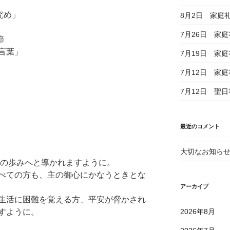
究め」
8月2日 家庭
7月26日 家
節
言葉」
7月19日 家
」
7月12日 家
7月12日 聖
最近のコメント
大切なお知ら
仰の歩みへと導かれますように。
べての方も、主の御心にかなうときとな
アーカイブ
生活に困難を覚える方、平安が脅かされ
すように。
2026年8月