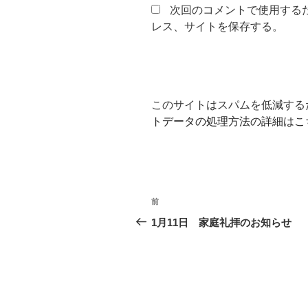
次回のコメントで使用する
レス、サイトを保存する。
このサイトはスパムを低減するため
トデータの処理方法の詳細はこ
投
前
前
稿
の
1月11日 家庭礼拝のお知らせ
投
ナ
稿
ビ
ゲ