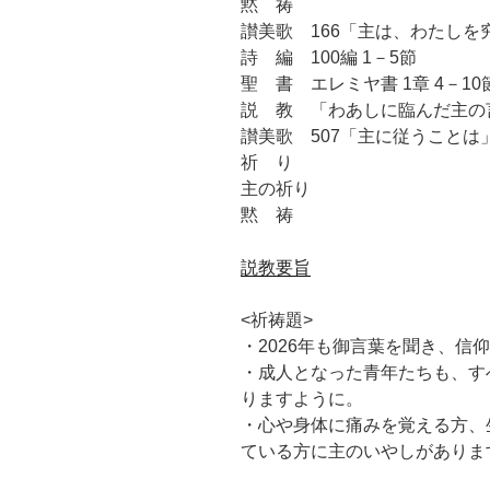
黙 祷
讃美歌 166「主は、わたしを
詩 編 100編 1－5節
聖 書 エレミヤ書 1章 4－10
説 教 「わあしに臨んだ主の
讃美歌 507「主に従うことは
祈 り
主の祈り
黙 祷
説教要旨
<祈祷題>
・2026年も御言葉を聞き、信
・成人となった青年たちも、す
りますように。
・心や身体に痛みを覚える方、
ている方に主のいやしがありま