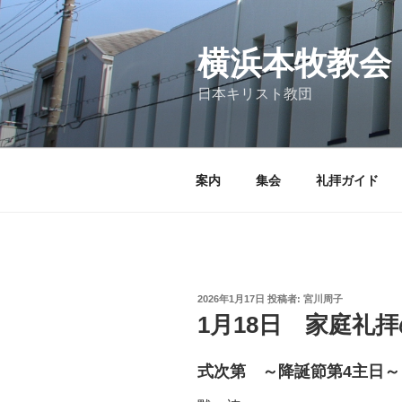
コ
ン
テ
横浜本牧教会
ン
日本キリスト教団
ツ
へ
ス
キ
案内
集会
礼拝ガイド
ッ
プ
投
2026年1月17日
投稿者:
宮川周子
稿
1月18日 家庭礼
日:
式次第 ～降誕節第4主日