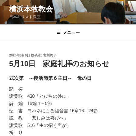
コ
横浜本牧教会
ン
日本キリスト教団
テ
ン
ツ
メニュー
へ
ス
キ
投
2026年5月9日
投稿者:
宮川周子
稿
ッ
5月10日 家庭礼拝のお知らせ
日:
プ
式次第 ～復活節第６
主日～ 母の日
黙 祷
讃美歌 430「とびらの外に」
詩 編 15編 1－5節
聖 書 ヨハネによる福音書 16章16－24節
説 教 「悲しみは喜びへ」
讃美歌 516「主の招く声が」
祈 り