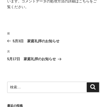
います。
コメントデータの処理方法の詳細はこちらをご
覧ください
。
投
前
前
稿
の
5月3日 家庭礼拝のお知らせ
ナ
投
ビ
稿
次
次
ゲ
の
5月17日 家庭礼拝のお知らせ
投
ー
稿
シ
ョ
ン
検
検
索
索:
最近の投稿