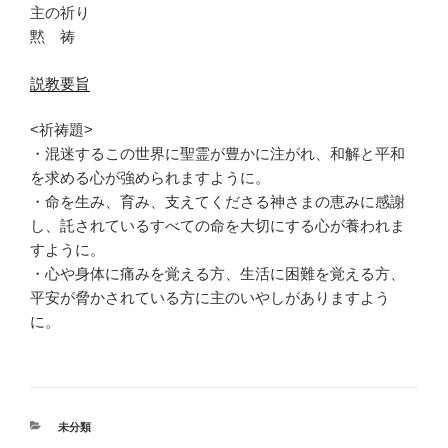
主の祈り
黙 祷
説教要旨
<祈祷題>
・混迷するこの世界に聖霊が豊かに注がれ、和解と平和
を求める心が強められますように。
・命を生み、育み、支えてくださる神さまの恵みに感謝
し、託されているすべての命を大切にする心が養われま
すように。
・心や身体に痛みを覚える方、生活に困難を覚える方、
平安が脅かされている方に主のいやしがありますよう
に。
カ
未分類
テ