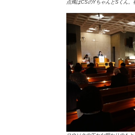
点燭はCSのYちゃんとSくん