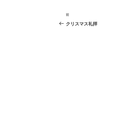
投
前
前
稿
の
クリスマス礼拝
投
ナ
稿
ビ
ゲ
ー
シ
ョ
ン