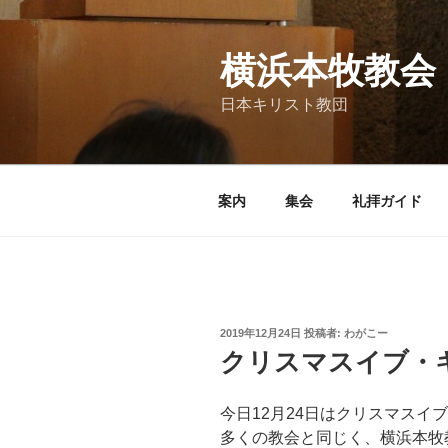
コ
ン
テ
横浜本牧教会
ン
日本キリスト教団
ツ
へ
ス
キ
案内
集会
礼拝ガイド
ッ
プ
投
2019年12月24日
投稿者:
わがこー
稿
クリスマスイブ・
日:
今日12月24日はクリスマスイ
多くの教会と同じく、横浜本牧