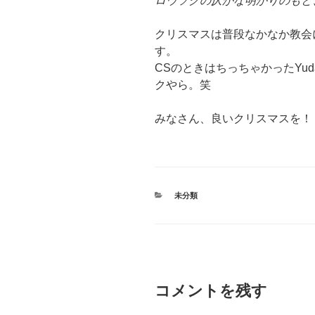
ロウソクの仄かな明かりのもと
クリスマスは普段なかなか教会
す。
CSのときはちっちゃかったYu
クやら。笑
みなさん、良いクリスマスを！
カ
未分類
テ
ゴ
リ
ー
コメントを残す