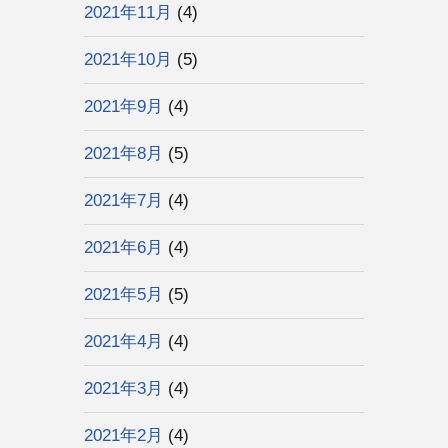
2021年11月
(4)
2021年10月
(5)
2021年9月
(4)
2021年8月
(5)
2021年7月
(4)
2021年6月
(4)
2021年5月
(5)
2021年4月
(4)
2021年3月
(4)
2021年2月
(4)