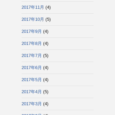
2017年11月
(4)
2017年10月
(5)
2017年9月
(4)
2017年8月
(4)
2017年7月
(5)
2017年6月
(4)
2017年5月
(4)
2017年4月
(5)
2017年3月
(4)