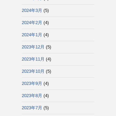
2024年3月
(5)
2024年2月
(4)
2024年1月
(4)
2023年12月
(5)
2023年11月
(4)
2023年10月
(5)
2023年9月
(4)
2023年8月
(4)
2023年7月
(5)