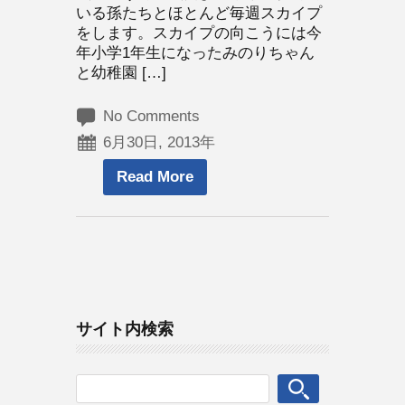
いる孫たちとほとんど毎週スカイプ
をします。スカイプの向こうには今
年小学1年生になったみのりちゃん
と幼稚園 […]
No Comments
6月30日, 2013年
Read More
サイト内検索