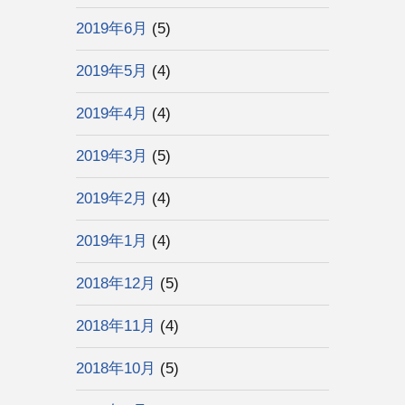
2019年6月
(5)
2019年5月
(4)
2019年4月
(4)
2019年3月
(5)
2019年2月
(4)
2019年1月
(4)
2018年12月
(5)
2018年11月
(4)
2018年10月
(5)