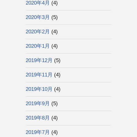
2020年4月
(4)
2020年3月
(5)
2020年2月
(4)
2020年1月
(4)
2019年12月
(5)
2019年11月
(4)
2019年10月
(4)
2019年9月
(5)
2019年8月
(4)
2019年7月
(4)