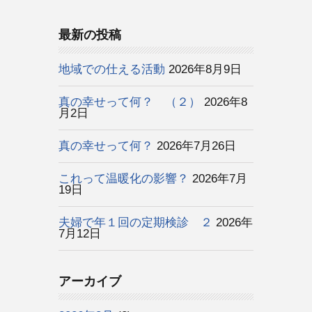
最新の投稿
地域での仕える活動
2026年8月9日
真の幸せって何？ （２）
2026年8
月2日
真の幸せって何？
2026年7月26日
これって温暖化の影響？
2026年7月
19日
夫婦で年１回の定期検診 ２
2026年
7月12日
アーカイブ