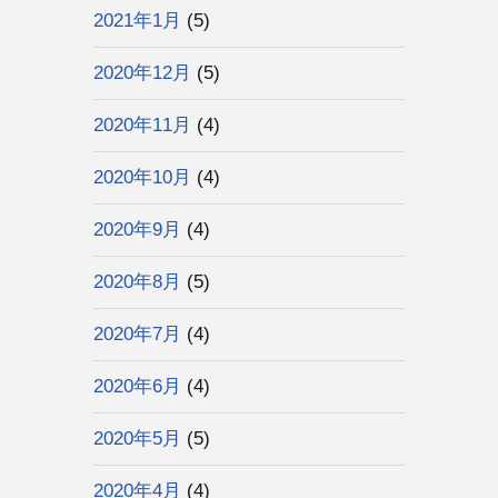
2021年1月
(5)
2020年12月
(5)
2020年11月
(4)
2020年10月
(4)
2020年9月
(4)
2020年8月
(5)
2020年7月
(4)
2020年6月
(4)
2020年5月
(5)
2020年4月
(4)