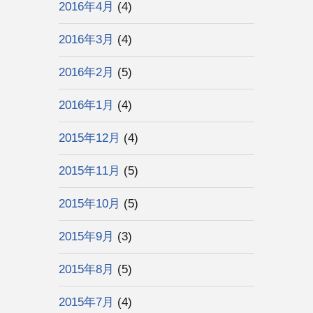
2016年4月
(4)
2016年3月
(4)
2016年2月
(5)
2016年1月
(4)
2015年12月
(4)
2015年11月
(5)
2015年10月
(5)
2015年9月
(3)
2015年8月
(5)
2015年7月
(4)