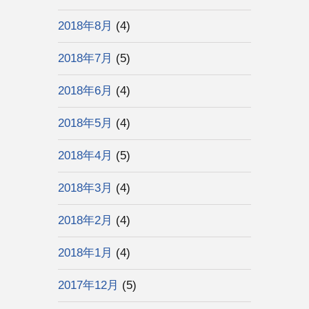
2018年8月
(4)
2018年7月
(5)
2018年6月
(4)
2018年5月
(4)
2018年4月
(5)
2018年3月
(4)
2018年2月
(4)
2018年1月
(4)
2017年12月
(5)