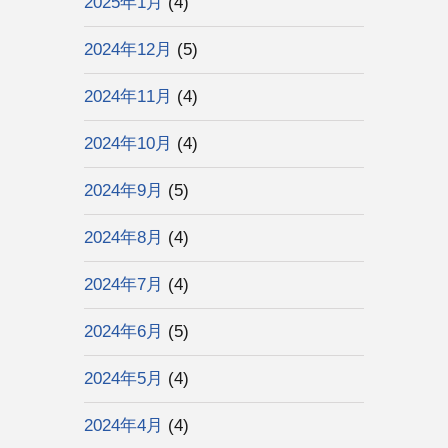
2025年1月
(4)
2024年12月
(5)
2024年11月
(4)
2024年10月
(4)
2024年9月
(5)
2024年8月
(4)
2024年7月
(4)
2024年6月
(5)
2024年5月
(4)
2024年4月
(4)