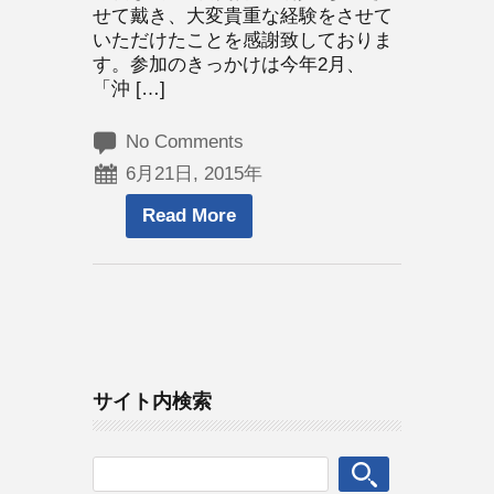
せて戴き、大変貴重な経験をさせて
いただけたことを感謝致しておりま
す。参加のきっかけは今年2月、
「沖 […]
No Comments
6月21日, 2015年
Read More
サイト内検索