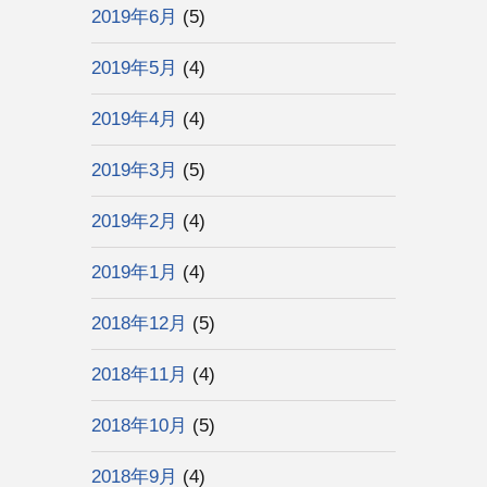
2019年6月
(5)
2019年5月
(4)
2019年4月
(4)
2019年3月
(5)
2019年2月
(4)
2019年1月
(4)
2018年12月
(5)
2018年11月
(4)
2018年10月
(5)
2018年9月
(4)