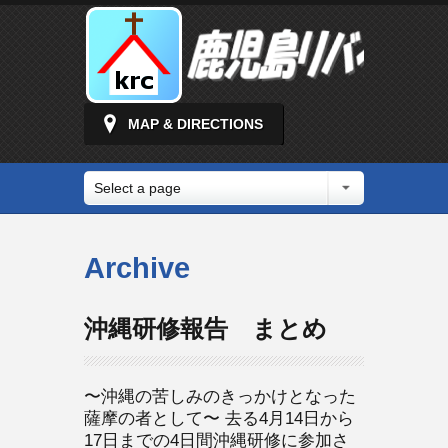
MAP & DIRECTIONS
Select a page
Archive
沖縄研修報告 まとめ
〜沖縄の苦しみのきっかけとなった
薩摩の者として〜 去る4月14日から
17日までの4日間沖縄研修に参加さ