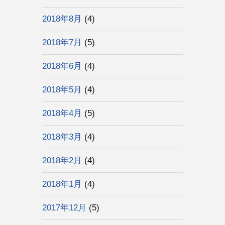
2018年8月
(4)
2018年7月
(5)
2018年6月
(4)
2018年5月
(4)
2018年4月
(5)
2018年3月
(4)
2018年2月
(4)
2018年1月
(4)
2017年12月
(5)