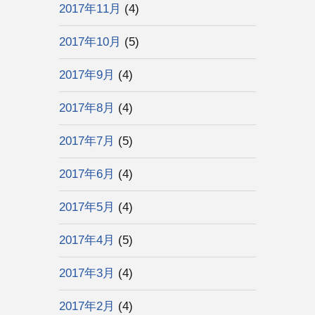
2017年11月
(4)
2017年10月
(5)
2017年9月
(4)
2017年8月
(4)
2017年7月
(5)
2017年6月
(4)
2017年5月
(4)
2017年4月
(5)
2017年3月
(4)
2017年2月
(4)