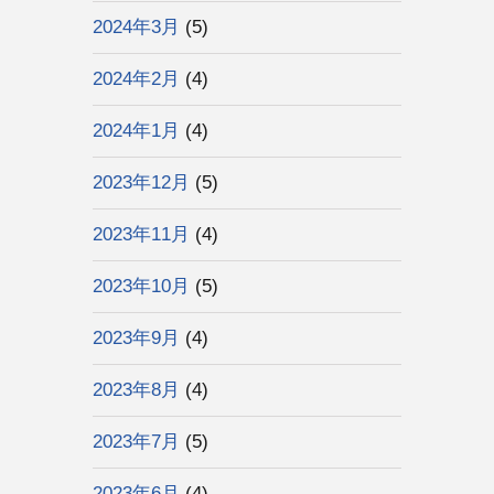
2024年3月
(5)
2024年2月
(4)
2024年1月
(4)
2023年12月
(5)
2023年11月
(4)
2023年10月
(5)
2023年9月
(4)
2023年8月
(4)
2023年7月
(5)
2023年6月
(4)