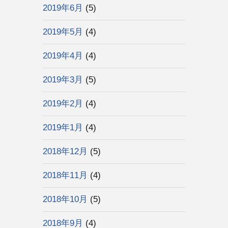
2019年6月
(5)
2019年5月
(4)
2019年4月
(4)
2019年3月
(5)
2019年2月
(4)
2019年1月
(4)
2018年12月
(5)
2018年11月
(4)
2018年10月
(5)
2018年9月
(4)