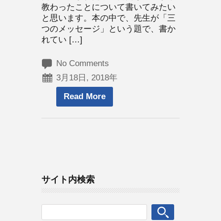
教わったことについて書いてみたい
と思います。本の中で、先生が「三
つのメッセージ」という題で、書か
れてい […]
No Comments
3月18日, 2018年
Read More
サイト内検索