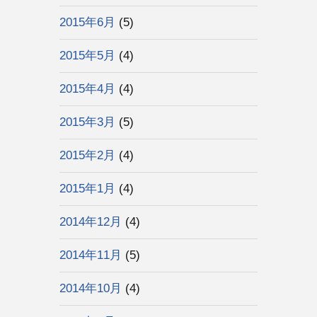
2015年6月
(5)
2015年5月
(4)
2015年4月
(4)
2015年3月
(5)
2015年2月
(4)
2015年1月
(4)
2014年12月
(4)
2014年11月
(5)
2014年10月
(4)