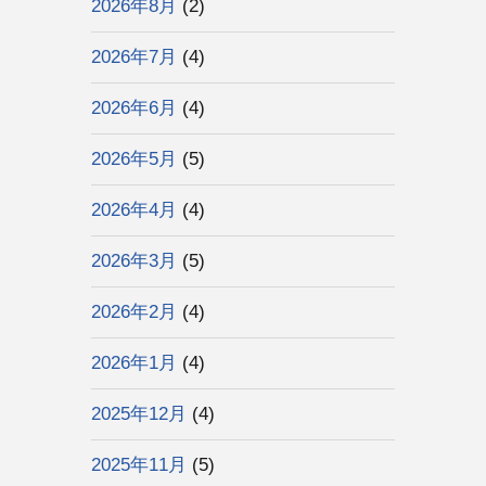
2026年8月
(2)
2026年7月
(4)
2026年6月
(4)
2026年5月
(5)
2026年4月
(4)
2026年3月
(5)
2026年2月
(4)
2026年1月
(4)
2025年12月
(4)
2025年11月
(5)