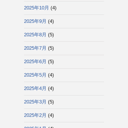
2025年10月
(4)
2025年9月
(4)
2025年8月
(5)
2025年7月
(5)
2025年6月
(5)
2025年5月
(4)
2025年4月
(4)
2025年3月
(5)
2025年2月
(4)