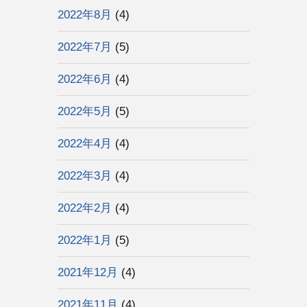
2022年8月
(4)
2022年7月
(5)
2022年6月
(4)
2022年5月
(5)
2022年4月
(4)
2022年3月
(4)
2022年2月
(4)
2022年1月
(5)
2021年12月
(4)
2021年11月
(4)