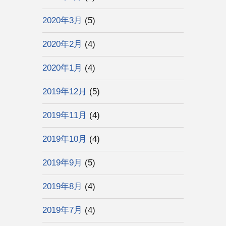
2020年3月
(5)
2020年2月
(4)
2020年1月
(4)
2019年12月
(5)
2019年11月
(4)
2019年10月
(4)
2019年9月
(5)
2019年8月
(4)
2019年7月
(4)