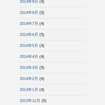
2014年9月
(4)
2014年8月
(5)
2014年7月
(4)
2014年6月
(5)
2014年5月
(4)
2014年4月
(4)
2014年3月
(5)
2014年2月
(4)
2014年1月
(4)
2013年12月
(5)