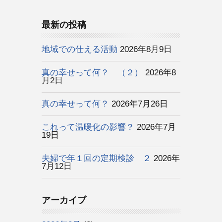
最新の投稿
地域での仕える活動
2026年8月9日
真の幸せって何？ （２）
2026年8
月2日
真の幸せって何？
2026年7月26日
これって温暖化の影響？
2026年7月
19日
夫婦で年１回の定期検診 ２
2026年
7月12日
アーカイブ