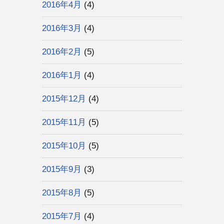
2016年4月
(4)
2016年3月
(4)
2016年2月
(5)
2016年1月
(4)
2015年12月
(4)
2015年11月
(5)
2015年10月
(5)
2015年9月
(3)
2015年8月
(5)
2015年7月
(4)