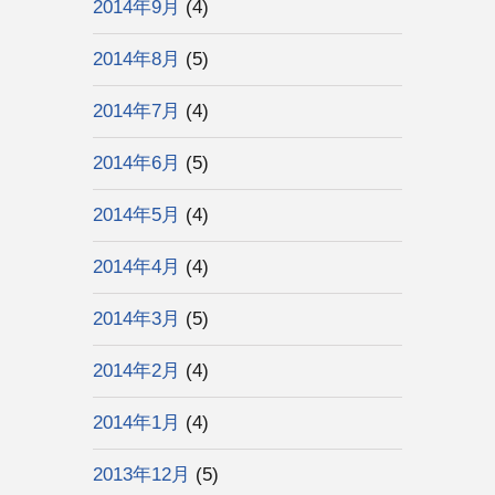
2014年9月
(4)
2014年8月
(5)
2014年7月
(4)
2014年6月
(5)
2014年5月
(4)
2014年4月
(4)
2014年3月
(5)
2014年2月
(4)
2014年1月
(4)
2013年12月
(5)