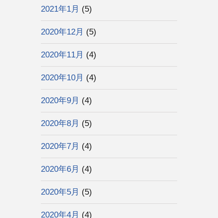
2021年1月
(5)
2020年12月
(5)
2020年11月
(4)
2020年10月
(4)
2020年9月
(4)
2020年8月
(5)
2020年7月
(4)
2020年6月
(4)
2020年5月
(5)
2020年4月
(4)