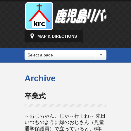
MAP & DIRECTIONS
Select a page
Archive
卒業式
～おじちゃん、じゃ～行くね～ 先日
いつものように緑のおじさん（児童
通学保護員）で立っていると、6年