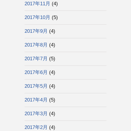
2017年11月
(4)
2017年10月
(5)
2017年9月
(4)
2017年8月
(4)
2017年7月
(5)
2017年6月
(4)
2017年5月
(4)
2017年4月
(5)
2017年3月
(4)
2017年2月
(4)