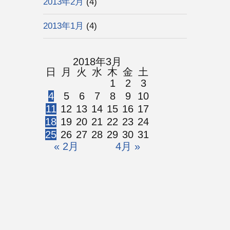
2013年2月
(4)
2013年1月
(4)
2018年3月
日
月
火
水
木
金
土
1
2
3
4
5
6
7
8
9
10
11
12
13
14
15
16
17
18
19
20
21
22
23
24
25
26
27
28
29
30
31
« 2月
4月 »