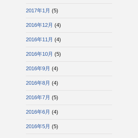
2017年1月
(5)
2016年12月
(4)
2016年11月
(4)
2016年10月
(5)
2016年9月
(4)
2016年8月
(4)
2016年7月
(5)
2016年6月
(4)
2016年5月
(5)