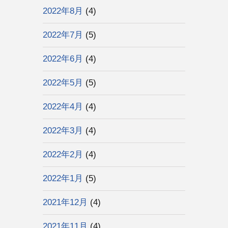
2022年8月
(4)
2022年7月
(5)
2022年6月
(4)
2022年5月
(5)
2022年4月
(4)
2022年3月
(4)
2022年2月
(4)
2022年1月
(5)
2021年12月
(4)
2021年11月
(4)