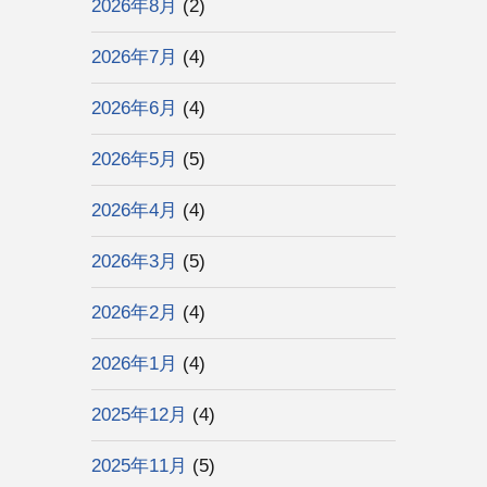
2026年8月
(2)
2026年7月
(4)
2026年6月
(4)
2026年5月
(5)
2026年4月
(4)
2026年3月
(5)
2026年2月
(4)
2026年1月
(4)
2025年12月
(4)
2025年11月
(5)