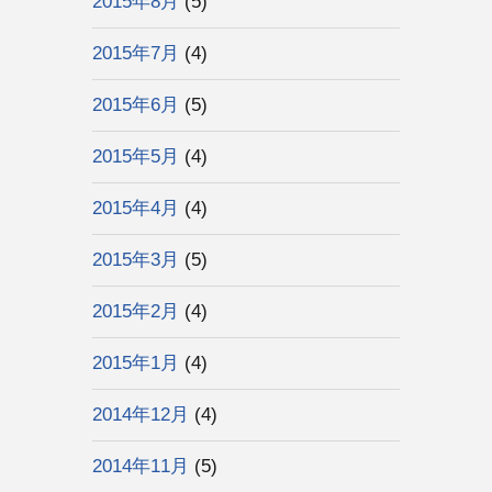
2015年8月
(5)
2015年7月
(4)
2015年6月
(5)
2015年5月
(4)
2015年4月
(4)
2015年3月
(5)
2015年2月
(4)
2015年1月
(4)
2014年12月
(4)
2014年11月
(5)