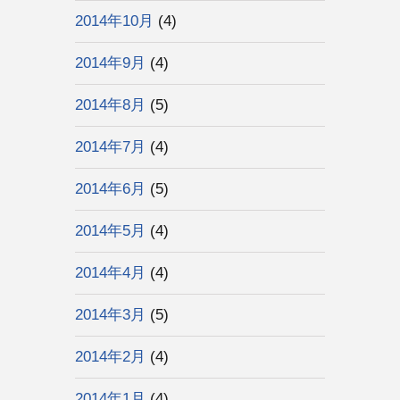
2014年10月
(4)
2014年9月
(4)
2014年8月
(5)
2014年7月
(4)
2014年6月
(5)
2014年5月
(4)
2014年4月
(4)
2014年3月
(5)
2014年2月
(4)
2014年1月
(4)