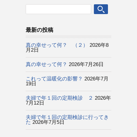
最新の投稿
真の幸せって何？ （２）
2026年8
月2日
真の幸せって何？
2026年7月26日
これって温暖化の影響？
2026年7月
19日
夫婦で年１回の定期検診 ２
2026年
7月12日
夫婦で年１回の定期検診に行ってき
た
2026年7月5日