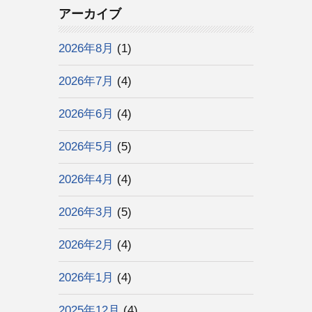
アーカイブ
2026年8月
(1)
2026年7月
(4)
2026年6月
(4)
2026年5月
(5)
2026年4月
(4)
2026年3月
(5)
2026年2月
(4)
2026年1月
(4)
2025年12月
(4)