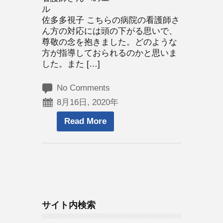
ル
佐多多視子 こちらの病院の看護師さ
ん方の対応には頭の下がる思いで、
尊敬の念を抱きました。どのような
方が指導しておられるのかと思いま
した。また […]
No Comments
8月16日, 2020年
Read More
サイト内検索