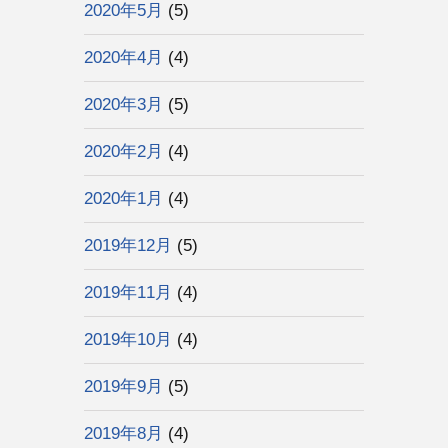
2020年5月
(5)
2020年4月
(4)
2020年3月
(5)
2020年2月
(4)
2020年1月
(4)
2019年12月
(5)
2019年11月
(4)
2019年10月
(4)
2019年9月
(5)
2019年8月
(4)