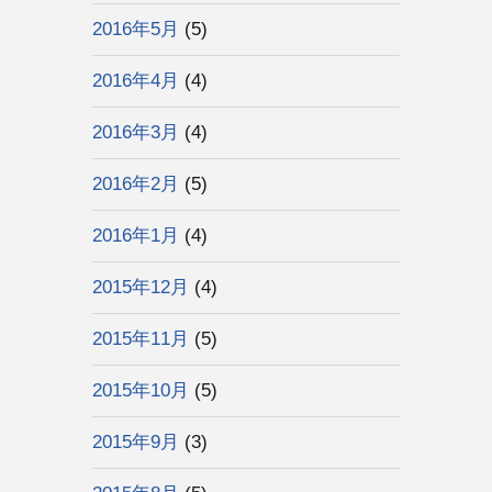
2016年5月
(5)
2016年4月
(4)
2016年3月
(4)
2016年2月
(5)
2016年1月
(4)
2015年12月
(4)
2015年11月
(5)
2015年10月
(5)
2015年9月
(3)