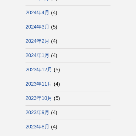
2024年4月
(4)
2024年3月
(5)
2024年2月
(4)
2024年1月
(4)
2023年12月
(5)
2023年11月
(4)
2023年10月
(5)
2023年9月
(4)
2023年8月
(4)