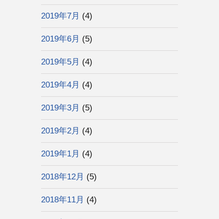
2019年7月
(4)
2019年6月
(5)
2019年5月
(4)
2019年4月
(4)
2019年3月
(5)
2019年2月
(4)
2019年1月
(4)
2018年12月
(5)
2018年11月
(4)