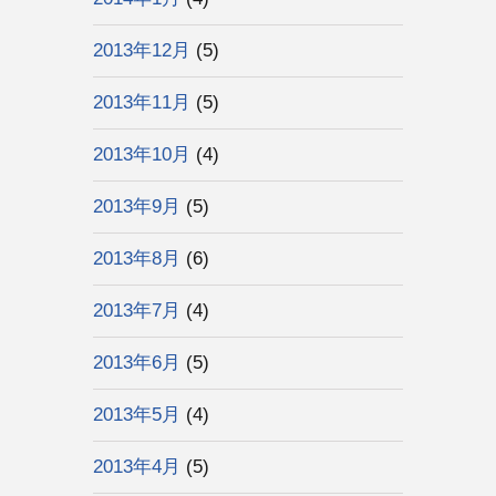
2013年12月
(5)
2013年11月
(5)
2013年10月
(4)
2013年9月
(5)
2013年8月
(6)
2013年7月
(4)
2013年6月
(5)
2013年5月
(4)
2013年4月
(5)