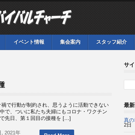
イベント情報
集会案内
スタッフ紹介
サイ
種
ナ禍で行動が制約され、思うように活動できない
最新
中で、ついに私たち夫婦にもコロナ・ワクチン
先日、第１回目の接種を […]
真の
2日
, 2021年