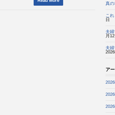
Read More
真の
これ
日
夫婦
月1
夫婦
202
アー
202
202
202