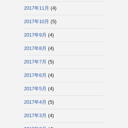
2017年11月
(4)
2017年10月
(5)
2017年9月
(4)
2017年8月
(4)
2017年7月
(5)
2017年6月
(4)
2017年5月
(4)
2017年4月
(5)
2017年3月
(4)