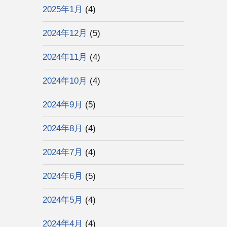
2025年1月
(4)
2024年12月
(5)
2024年11月
(4)
2024年10月
(4)
2024年9月
(5)
2024年8月
(4)
2024年7月
(4)
2024年6月
(5)
2024年5月
(4)
2024年4月
(4)