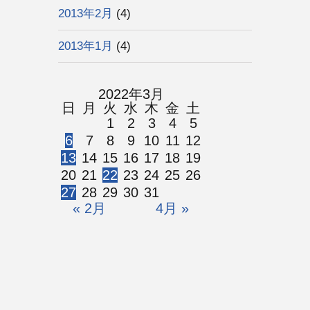
2013年2月
(4)
2013年1月
(4)
2022年3月
日
月
火
水
木
金
土
1
2
3
4
5
6
7
8
9
10
11
12
13
14
15
16
17
18
19
20
21
22
23
24
25
26
27
28
29
30
31
« 2月
4月 »