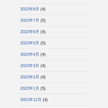
2022年8月
(4)
2022年7月
(5)
2022年6月
(4)
2022年5月
(5)
2022年4月
(4)
2022年3月
(4)
2022年2月
(4)
2022年1月
(5)
2021年12月
(4)