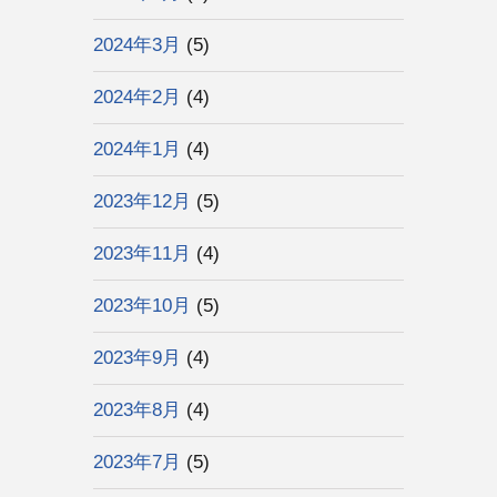
2024年3月
(5)
2024年2月
(4)
2024年1月
(4)
2023年12月
(5)
2023年11月
(4)
2023年10月
(5)
2023年9月
(4)
2023年8月
(4)
2023年7月
(5)