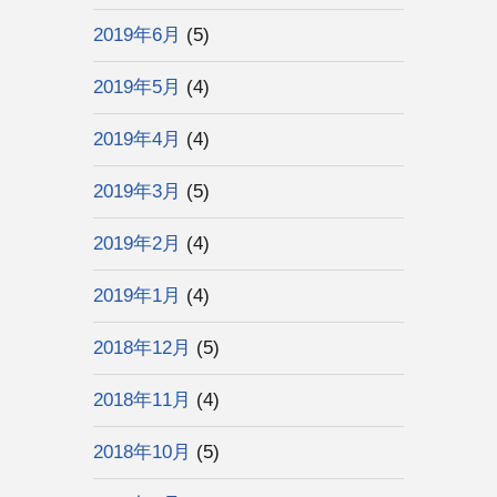
2019年6月
(5)
2019年5月
(4)
2019年4月
(4)
2019年3月
(5)
2019年2月
(4)
2019年1月
(4)
2018年12月
(5)
2018年11月
(4)
2018年10月
(5)