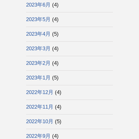
2023年6月
(4)
2023年5月
(4)
2023年4月
(5)
2023年3月
(4)
2023年2月
(4)
2023年1月
(5)
2022年12月
(4)
2022年11月
(4)
2022年10月
(5)
2022年9月
(4)