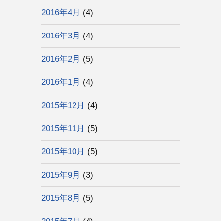
2016年4月
(4)
2016年3月
(4)
2016年2月
(5)
2016年1月
(4)
2015年12月
(4)
2015年11月
(5)
2015年10月
(5)
2015年9月
(3)
2015年8月
(5)