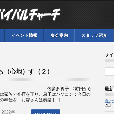
イベント情報
集会案内
スタッフ紹介
サイ
ち（心地）す（２）
孫たち～ 佐多多視子 〈前回から
最新
は家族で礼拝を守り、息子はパソコンで今日の
奉仕を、お嫁さんは奏楽 […]
真の
2日
 2022年