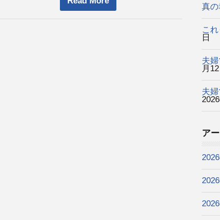
Read More
真の
これ
日
夫婦
月1
夫婦
202
アー
202
202
202