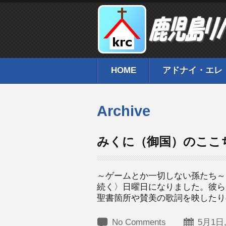
HOME
アドナイ・エレ
Archive
みくに（御国）のここ
～ゲームとか一切しない
続く〉日曜日になりました。彼ら
聖書箇所や賛美の歌詞を映したりの
No Comments
5月1日,